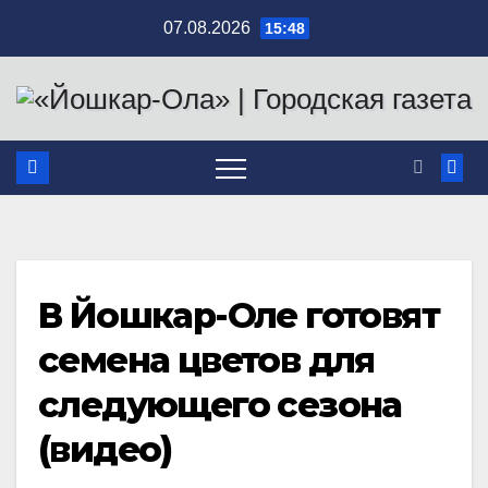
Перейти
07.08.2026
15:48
к
содержимому
В Йошкар-Оле готовят
семена цветов для
следующего сезона
(видео)