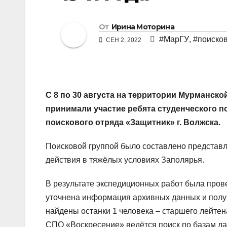
От
Ирина Моторина
#МарГУ
,
#поиско
СЕН 2, 2022
С 8 по 30 августа на территории Мурманско
принимали участие ребята студенческого п
поискового отряда «Защитник» г. Волжска.
Поисковой группой было составлено представ
действия в тяжёлых условиях Заполярья.
В результате экспедиционных работ была прове
уточнена информация архивных данных и полу
найдены останки 1 человека – старшего лейтен
СПО «Воскресение» ведётся поиск по базам д