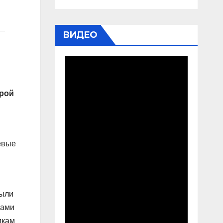
ВИДЕО
орой
евые
Были
цами
икам