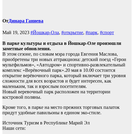
От
Динара Ганиева
Май 19, 2023
#Йошкар-Ола
,
#открытие
,
#парк
,
#спорт
В парке культуры и отдыха в Йошкар-Оле произошли
заметные обновления.
В этом сезоне, по словам мэра города Евгения Маслова,
приобретены три новых аттракциона: детский поезд «Герои
мультфильмов», «Автодром» и спортивно-развлекательный
комплекс «Верёвочный парк».20 мая в 10.00 состоится
открытие верёвочного парка, который включает три уровня
сложности для всех возрастов и будет интересен, как
маленьким, так и взрослым посетителям.
Новый веревочный парк расположен на территории
костровой поляны.
Кроме того, в парке на место прежних торговых палаток
придут удобные павильоны в едином эко-стиле.
Источник
Туризм в Республике Марий Эл
Наши сети: