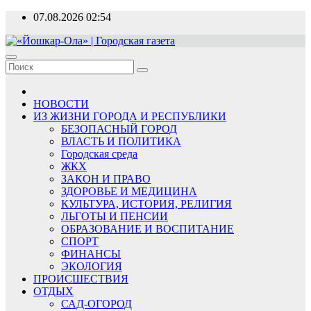
Перейти
07.08.2026
02:54
к
содержимому
«Йошкар-Ола» | Городская газета
Новости, события, люди
НОВОСТИ
ИЗ ЖИЗНИ ГОРОДА И РЕСПУБЛИКИ
БЕЗОПАСНЫЙ ГОРОД
ВЛАСТЬ И ПОЛИТИКА
Городская среда
ЖКХ
ЗАКОН И ПРАВО
ЗДОРОВЬЕ И МЕДИЦИНА
КУЛЬТУРА, ИСТОРИЯ, РЕЛИГИЯ
ЛЬГОТЫ И ПЕНСИИ
ОБРАЗОВАНИЕ И ВОСПИТАНИЕ
СПОРТ
ФИНАНСЫ
ЭКОЛОГИЯ
ПРОИСШЕСТВИЯ
ОТДЫХ
САД-ОГОРОД