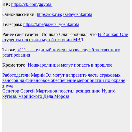
ВК:
https://vk.com/ggyola
Одноклассники:
https://ok.ru/gazetayoshkarola
Телеграм:
https://t.me/gazeta_yoshkarola
Ранее сайт газеты “Йошкар-Ола” сообщал, что
В Йошкар-Оле
студенты посетили музей истории МВД
Также,
«112» — единый номер вызова служб экстренного
реагирования
Кроме того,
Йошкаролинцы могут попасть в прошлое
Навигация
Работодатели Марий Эл могут направить часть страховых
взносов на финансовое обеспечение мероприятий по охране
по
труда
записям
Сенатор Сергей Мартынов посетил резиденцию Йӱштӧ
кугыза, марийского Деда Мороза