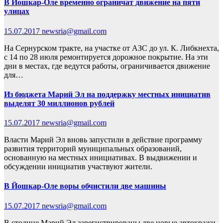
В Йошкар-Оле временно ограничат движение на пяти
улицах
15.07.2017
newsria@gmail.com
На Сернурском тракте, на участке от АЗС до ул. К. Либкнехта,
с 14 по 28 июля ремонтируется дорожное покрытие. На эти
дни в местах, где ведутся работы, ограничивается движение
для…
Из бюджета Марий Эл на поддержку местных инициатив
выделят 30 миллионов рублей
15.07.2017
newsria@gmail.com
Власти Марий Эл вновь запустили в действие программу
развития территорий муниципальных образований,
основанную на местных инициативах. В выдвижении и
обсуждении инициатив участвуют жители.
В Йошкар-Оле воры обчистили две машины
15.07.2017
newsria@gmail.com
В столице Марий Эл зарегистрированы две новые автокражи.