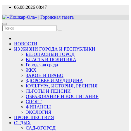
Перейти
06.08.2026
08:47
к
содержимому
«Йошкар-Ола» | Городская газета
Новости, события, люди
НОВОСТИ
ИЗ ЖИЗНИ ГОРОДА И РЕСПУБЛИКИ
БЕЗОПАСНЫЙ ГОРОД
ВЛАСТЬ И ПОЛИТИКА
Городская среда
ЖКХ
ЗАКОН И ПРАВО
ЗДОРОВЬЕ И МЕДИЦИНА
КУЛЬТУРА, ИСТОРИЯ, РЕЛИГИЯ
ЛЬГОТЫ И ПЕНСИИ
ОБРАЗОВАНИЕ И ВОСПИТАНИЕ
СПОРТ
ФИНАНСЫ
ЭКОЛОГИЯ
ПРОИСШЕСТВИЯ
ОТДЫХ
САД-ОГОРОД