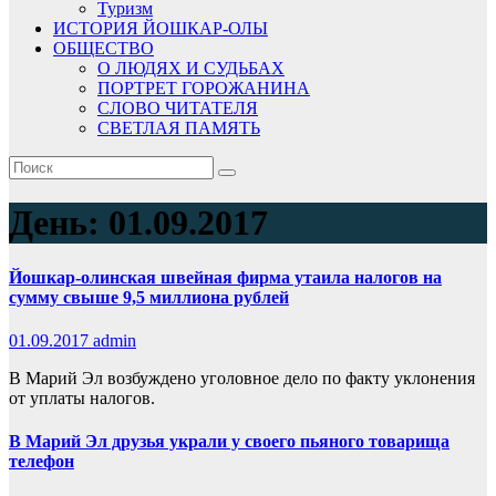
Туризм
ИСТОРИЯ ЙОШКАР-ОЛЫ
ОБЩЕСТВО
О ЛЮДЯХ И СУДЬБАХ
ПОРТРЕТ ГОРОЖАНИНА
СЛОВО ЧИТАТЕЛЯ
СВЕТЛАЯ ПАМЯТЬ
День:
01.09.2017
Йошкар-олинская швейная фирма утаила налогов на
сумму свыше 9,5 миллиона рублей
01.09.2017
admin
В Марий Эл возбуждено уголовное дело по факту уклонения
от уплаты налогов.
В Марий Эл друзья украли у своего пьяного товарища
телефон