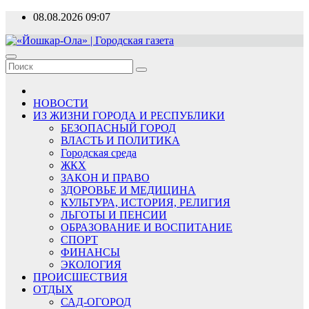
Перейти
08.08.2026
09:07
к
содержимому
«Йошкар-Ола» | Городская газета
Новости, события, люди
НОВОСТИ
ИЗ ЖИЗНИ ГОРОДА И РЕСПУБЛИКИ
БЕЗОПАСНЫЙ ГОРОД
ВЛАСТЬ И ПОЛИТИКА
Городская среда
ЖКХ
ЗАКОН И ПРАВО
ЗДОРОВЬЕ И МЕДИЦИНА
КУЛЬТУРА, ИСТОРИЯ, РЕЛИГИЯ
ЛЬГОТЫ И ПЕНСИИ
ОБРАЗОВАНИЕ И ВОСПИТАНИЕ
СПОРТ
ФИНАНСЫ
ЭКОЛОГИЯ
ПРОИСШЕСТВИЯ
ОТДЫХ
САД-ОГОРОД