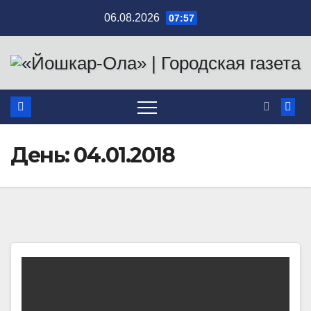
Перейти
06.08.2026
07:57
к
содержимому
День:
04.01.2018