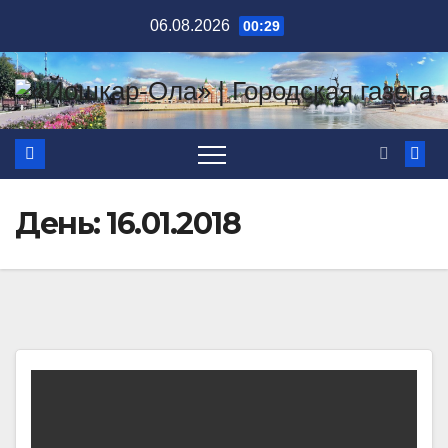
Перейти
06.08.2026
00:29
к
содержимому
День:
16.01.2018