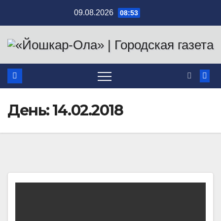
Перейти
09.08.2026
08:53
к
содержимому
День:
14.02.2018