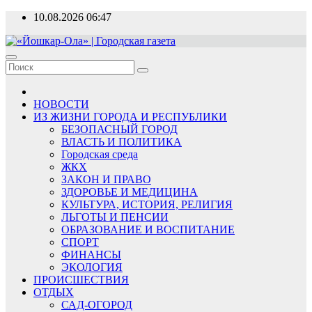
Перейти
10.08.2026
06:47
к
содержимому
«Йошкар-Ола» | Городская газета
Новости, события, люди
НОВОСТИ
ИЗ ЖИЗНИ ГОРОДА И РЕСПУБЛИКИ
БЕЗОПАСНЫЙ ГОРОД
ВЛАСТЬ И ПОЛИТИКА
Городская среда
ЖКХ
ЗАКОН И ПРАВО
ЗДОРОВЬЕ И МЕДИЦИНА
КУЛЬТУРА, ИСТОРИЯ, РЕЛИГИЯ
ЛЬГОТЫ И ПЕНСИИ
ОБРАЗОВАНИЕ И ВОСПИТАНИЕ
СПОРТ
ФИНАНСЫ
ЭКОЛОГИЯ
ПРОИСШЕСТВИЯ
ОТДЫХ
САД-ОГОРОД