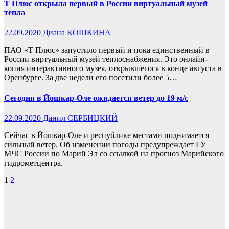
Т Плюс открыла первый в России виртуальный музей
тепла
22.09.2020
Диана КОШКИНА
ПАО «Т Плюс» запустило первый и пока единственный в
России виртуальный музей теплоснабжения. Это онлайн-
копия интерактивного музея, открывшегося в конце августа в
Оренбурге. За две недели его посетили более 5…
Сегодня в Йошкар-Оле ожидается ветер до 19 м/с
22.09.2020
Данил СЕРБИЦКИЙ
Сейчас в Йошкар-Оле и республике местами поднимается
сильный ветер. Об изменении погоды предупреждает ГУ
МЧС России по Марий Эл со ссылкой на прогноз Марийского
гидрометцентра.
Пагинация
1
2
записей