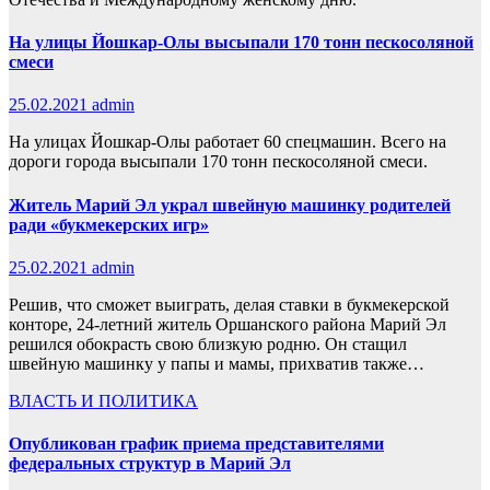
На улицы Йошкар-Олы высыпали 170 тонн пескосоляной
смеси
25.02.2021
admin
На улицах Йошкар-Олы работает 60 спецмашин. Всего на
дороги города высыпали 170 тонн пескосоляной смеси.
Житель Марий Эл украл швейную машинку родителей
ради «букмекерских игр»
25.02.2021
admin
Решив, что сможет выиграть, делая ставки в букмекерской
конторе, 24-летний житель Оршанского района Марий Эл
решился обокрасть свою близкую родню. Он стащил
швейную машинку у папы и мамы, прихватив также…
ВЛАСТЬ И ПОЛИТИКА
Опубликован график приема представителями
федеральных структур в Марий Эл