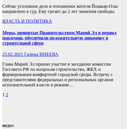
Сейчас уголовное дело в отношении жителя Йошкар-Олы
направлено в суд. Ему грозит до 2 лет лишения свободы.
ВЛАСТЬ И ПОЛИТИКА
Меры, принятые Правительством Марий Эл в период
пандемии, обеспечили положительную динамику в
строительной сфере
25.02.2021
Галина ИНЕЕВА
Глава Марий Эл принял участие в заседании комиссии
Госсовета РФ по вопросам строительства, ЖКХ и
формирования комфортной городской среды. Встречу с
представителями федеральных и региональных органов
исполнительной власти в режиме…
Пагинация
1
2
записей
ВИДЕО