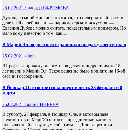
25.02.2021
Надежда ЕФРЕМОВА
Думаю, со мной многие согласятся, что невероятный взлет в
деле всей своей жизни — парикмахерском искусстве —
Евгения Дубова можно считать показательным примером. Но
мало кому известно о том, как…
В Марий Эл подросткам ограничили продажу энергетиков
25.02.2021
admin
Штрафы за продажу энергетиков детям и подросткам до 18
лет ввели в Марий Эл. Такое решение было принято на 16-ой
сессии Госсобрания.
В Йошкар-Оле состоится концерт в честь 23 февраля и 8
марта
25.02.2021
Галина ИНЕЕВА
В субботу, 27 февраля, в Йошкар-Оле, в актовом зале
Пединститута МарГУ состоится праздничный концерт,
посвященный сразу двум событиям — Дню защитника
Отечества и Международному женскому дню.