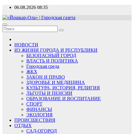
Перейти
06.08.2026
08:35
к
содержимому
«Йошкар-Ола» | Городская газета
Новости, события, люди
НОВОСТИ
ИЗ ЖИЗНИ ГОРОДА И РЕСПУБЛИКИ
БЕЗОПАСНЫЙ ГОРОД
ВЛАСТЬ И ПОЛИТИКА
Городская среда
ЖКХ
ЗАКОН И ПРАВО
ЗДОРОВЬЕ И МЕДИЦИНА
КУЛЬТУРА, ИСТОРИЯ, РЕЛИГИЯ
ЛЬГОТЫ И ПЕНСИИ
ОБРАЗОВАНИЕ И ВОСПИТАНИЕ
СПОРТ
ФИНАНСЫ
ЭКОЛОГИЯ
ПРОИСШЕСТВИЯ
ОТДЫХ
САД-ОГОРОД