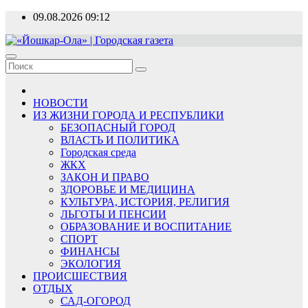
Перейти
09.08.2026
09:12
к
содержимому
«Йошкар-Ола» | Городская газета
Новости, события, люди
НОВОСТИ
ИЗ ЖИЗНИ ГОРОДА И РЕСПУБЛИКИ
БЕЗОПАСНЫЙ ГОРОД
ВЛАСТЬ И ПОЛИТИКА
Городская среда
ЖКХ
ЗАКОН И ПРАВО
ЗДОРОВЬЕ И МЕДИЦИНА
КУЛЬТУРА, ИСТОРИЯ, РЕЛИГИЯ
ЛЬГОТЫ И ПЕНСИИ
ОБРАЗОВАНИЕ И ВОСПИТАНИЕ
СПОРТ
ФИНАНСЫ
ЭКОЛОГИЯ
ПРОИСШЕСТВИЯ
ОТДЫХ
САД-ОГОРОД