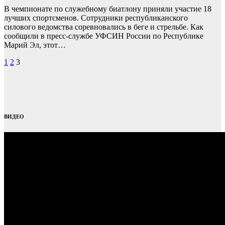
В чемпионате по служебному биатлону приняли участие 18
лучших спортсменов. Сотрудники республиканского
силового ведомства соревновались в беге и стрельбе. Как
сообщили в пресс-службе УФСИН России по Республике
Марий Эл, этот…
Пагинация
1
2
3
записей
ВИДЕО