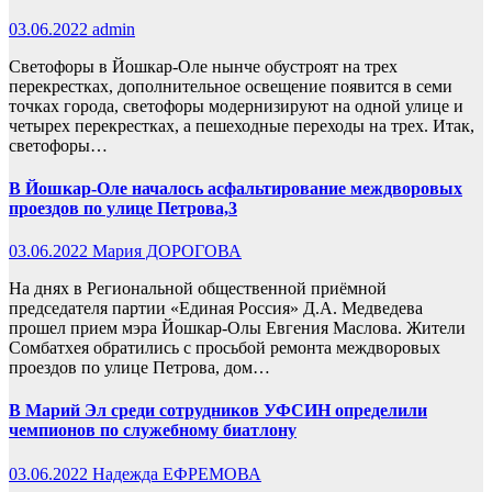
03.06.2022
admin
Светофоры в Йошкар-Оле нынче обустроят на трех
перекрестках, дополнительное освещение появится в семи
точках города, светофоры модернизируют на одной улице и
четырех перекрестках, а пешеходные переходы на трех. Итак,
светофоры…
В Йошкар-Оле началось асфальтирование междворовых
проездов по улице Петрова,3
03.06.2022
Мария ДОРОГОВА
На днях в Региональной общественной приёмной
председателя партии «Единая Россия» Д.А. Медведева
прошел прием мэра Йошкар-Олы Евгения Маслова. Жители
Сомбатхея обратились с просьбой ремонта междворовых
проездов по улице Петрова, дом…
В Марий Эл среди сотрудников УФСИН определили
чемпионов по служебному биатлону
03.06.2022
Надежда ЕФРЕМОВА