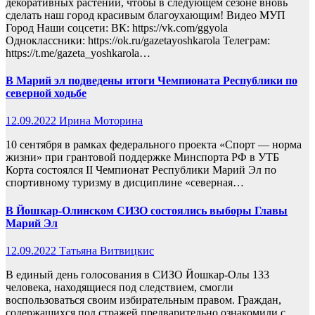
декоративных растений, чтобы в следующем сезоне вновь
сделать наш город красивым благоухающим! Видео МУП
Город Наши соцсети: ВК: https://vk.com/ggyola
Одноклассники: https://ok.ru/gazetayoshkarola Телеграм:
https://t.me/gazeta_yoshkarola…
В Марий эл подведены итоги Чемпионата Республики по
северной ходьбе
12.09.2022
Ирина Моторина
10 сентября в рамках федерального проекта «Спорт — норма
жизни» при грантовой поддержке Минспорта РФ в УТБ
Корта состоялся II Чемпионат Республики Марий Эл по
спортивному туризму в дисциплине «северная…
В Йошкар-Олинском СИЗО состоялись выборы Главы
Марий Эл
12.09.2022
Татьяна Витвицкис
В единый день голосования в СИЗО Йошкар-Олы 133
человека, находящиеся под следствием, смогли
воспользоваться своим избирательным правом. Граждан,
содержащихся под стражей предварительно ознакомили с