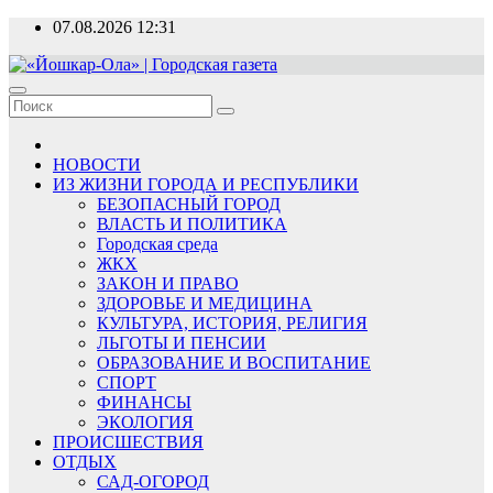
Перейти
07.08.2026
12:31
к
содержимому
«Йошкар-Ола» | Городская газета
Новости, события, люди
НОВОСТИ
ИЗ ЖИЗНИ ГОРОДА И РЕСПУБЛИКИ
БЕЗОПАСНЫЙ ГОРОД
ВЛАСТЬ И ПОЛИТИКА
Городская среда
ЖКХ
ЗАКОН И ПРАВО
ЗДОРОВЬЕ И МЕДИЦИНА
КУЛЬТУРА, ИСТОРИЯ, РЕЛИГИЯ
ЛЬГОТЫ И ПЕНСИИ
ОБРАЗОВАНИЕ И ВОСПИТАНИЕ
СПОРТ
ФИНАНСЫ
ЭКОЛОГИЯ
ПРОИСШЕСТВИЯ
ОТДЫХ
САД-ОГОРОД