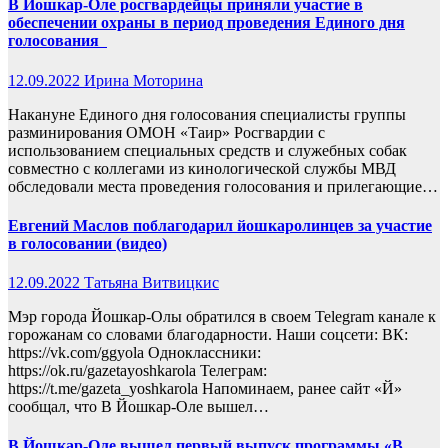
В Йошкар-Оле росгвардейцы приняли участие в
обеспечении охраны в период проведения Единого дня
голосования
12.09.2022
Ирина Моторина
Накануне Единого дня голосования специалисты группы
разминирования ОМОН «Таир» Росгвардии с
использованием специальных средств и служебных собак
совместно с коллегами из кинологической службы МВД
обследовали места проведения голосования и прилегающие…
Евгений Маслов поблагодарил йошкаролинцев за участие
в голосовании (видео)
12.09.2022
Татьяна Витвицкис
Мэр города Йошкар-Олы обратился в своем Telegram канале к
горожанам со словами благодарности. Наши соцсети: ВК:
https://vk.com/ggyola Одноклассники:
https://ok.ru/gazetayoshkarola Телеграм:
https://t.me/gazeta_yoshkarola Напоминаем, ранее сайт «Й»
сообщал, что В Йошкар-Оле вышел…
В Йошкар-Оле вышел первый выпуск программы «В