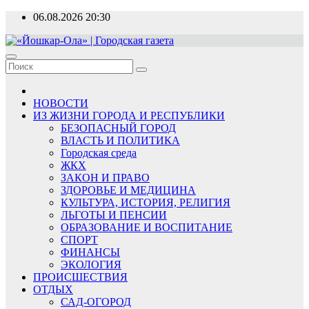
Перейти
06.08.2026
20:30
к
содержимому
«Йошкар-Ола» | Городская газета
Новости, события, люди
НОВОСТИ
ИЗ ЖИЗНИ ГОРОДА И РЕСПУБЛИКИ
БЕЗОПАСНЫЙ ГОРОД
ВЛАСТЬ И ПОЛИТИКА
Городская среда
ЖКХ
ЗАКОН И ПРАВО
ЗДОРОВЬЕ И МЕДИЦИНА
КУЛЬТУРА, ИСТОРИЯ, РЕЛИГИЯ
ЛЬГОТЫ И ПЕНСИИ
ОБРАЗОВАНИЕ И ВОСПИТАНИЕ
СПОРТ
ФИНАНСЫ
ЭКОЛОГИЯ
ПРОИСШЕСТВИЯ
ОТДЫХ
САД-ОГОРОД