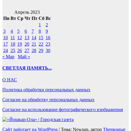
Апрель 2023
Пн
Вт
Ср
Чт
Пт
Сб
Вс
1
2
3
4
5
6
7
8
9
10
11
12
13
14
15
16
17
18
19
20
21
22
23
24
25
26
27
28
29
30
« Мар
Май »
СВЕТЛАЯ ПАМЯТЬ...
О НАС
Политика обработки персональных данных
Согласие на обработку персональных данных
Согласие на использование фотографического изображения
Сайт работает на WordPress
|
Тема: Newsup, автор
Themeansar