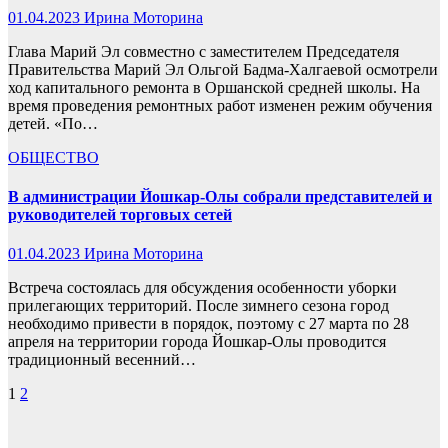
01.04.2023
Ирина Моторина
Глава Марий Эл совместно с заместителем Председателя
Правительства Марий Эл Ольгой Бадма-Халгаевой осмотрели
ход капитального ремонта в Оршанской средней школы. На
время проведения ремонтных работ изменен режим обучения
детей. «По…
ОБЩЕСТВО
В администрации Йошкар-Олы собрали представителей и
руководителей торговых сетей
01.04.2023
Ирина Моторина
Встреча состоялась для обсуждения особенности уборки
прилегающих территорий. После зимнего сезона город
необходимо привести в порядок, поэтому с 27 марта по 28
апреля на территории города Йошкар-Олы проводится
традиционный весенний…
Пагинация
1
2
записей