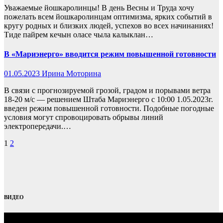
Уважаемые йошкаролинцы! В день Весны и Труда хочу
пожелать всем йошкаролинцам оптимизма, ярких событий в
кругу родных и близких людей, успехов во всех начинаниях!
Тиде пайрем кечын оласе чыла калыклан…
В «Мариэнерго» вводится режим повышенной готовности
01.05.2023
Ирина Моторина
В связи с прогнозируемой грозой, градом и порывами ветра
18-20 м/с — решением Штаба Мариэнерго с 10:00 1.05.2023г.
введен режим повышенной готовности. Подобные погодные
условия могут спровоцировать обрывы линий
электропередачи.…
Пагинация
1
2
записей
ВИДЕО