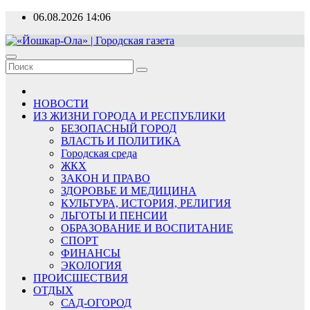
Перейти
06.08.2026
14:06
к
содержимому
«Йошкар-Ола» | Городская газета
Новости, события, люди
НОВОСТИ
ИЗ ЖИЗНИ ГОРОДА И РЕСПУБЛИКИ
БЕЗОПАСНЫЙ ГОРОД
ВЛАСТЬ И ПОЛИТИКА
Городская среда
ЖКХ
ЗАКОН И ПРАВО
ЗДОРОВЬЕ И МЕДИЦИНА
КУЛЬТУРА, ИСТОРИЯ, РЕЛИГИЯ
ЛЬГОТЫ И ПЕНСИИ
ОБРАЗОВАНИЕ И ВОСПИТАНИЕ
СПОРТ
ФИНАНСЫ
ЭКОЛОГИЯ
ПРОИСШЕСТВИЯ
ОТДЫХ
САД-ОГОРОД