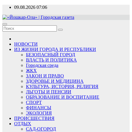
Перейти
09.08.2026
07:06
к
содержимому
«Йошкар-Ола» | Городская газета
Новости, события, люди
НОВОСТИ
ИЗ ЖИЗНИ ГОРОДА И РЕСПУБЛИКИ
БЕЗОПАСНЫЙ ГОРОД
ВЛАСТЬ И ПОЛИТИКА
Городская среда
ЖКХ
ЗАКОН И ПРАВО
ЗДОРОВЬЕ И МЕДИЦИНА
КУЛЬТУРА, ИСТОРИЯ, РЕЛИГИЯ
ЛЬГОТЫ И ПЕНСИИ
ОБРАЗОВАНИЕ И ВОСПИТАНИЕ
СПОРТ
ФИНАНСЫ
ЭКОЛОГИЯ
ПРОИСШЕСТВИЯ
ОТДЫХ
САД-ОГОРОД