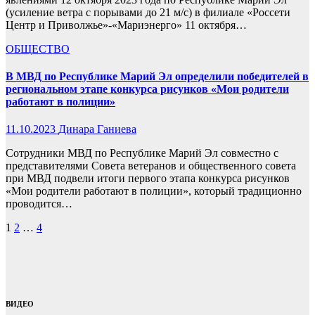
(усиление ветра с порывами до 21 м/с) в филиале «Россети
Центр и Приволжье»-«Мариэнерго» 11 октября…
ОБЩЕСТВО
В МВД по Республике Марий Эл определили победителей в
региональном этапе конкурса рисунков «Мои родители
работают в полиции»
11.10.2023
Динара Ганиева
Сотрудники МВД по Республике Марий Эл совместно с
представителями Совета ветеранов и общественного совета
при МВД подвели итоги первого этапа конкурса рисунков
«Мои родители работают в полиции», который традиционно
проводится…
Пагинация
1
2
…
4
записей
ВИДЕО