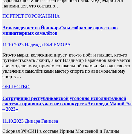
взрослых до 18 лет с 1 сентября по 31 мая. МВД Марий Эл
напоминает, что согласно…
ПОРТРЕТ ГОРОЖАНИНА
Авиамоделист из Йошкар-Олы собрал не одну сотню
миниатюрных самолётов
11.10.2023
Надежда ЕФРЕМОВА
Кто-то марки коллекционирует, кто-то поёт и пляшет, кто-то
путешествовать любит, а вот Владимир Барабанов занимается
авиамоделизмом, причём со школьной скамьи. За годы своего
увлечения самолётиками мастер спорта по авиамодельному
спорту…
ОБЩЕСТВО
Сотрудницы республиканской уголовно-исполнительной
системы приняли участие в конкурсе «Автоледи Марий Эл
– 2023»
11.10.2023
Динара Ганиева
Сборная УФСИН в составе Ирины Моисеевой и Галины