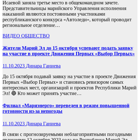
Исаевой заняла третье место в общекомандном зачете.
Представительницы марийского Управления исполнения
наказаний являются постоянными участниками
республиканского конкурса «Автоледи», который проводит
региональное отделение…
ВИДЕО
ОБЩЕСТВО
Жители Марий Эл до 15 октября успевают подать заявку
на участие в проекте Движения Первых «Выбор Первых»
11.10.2023
Динара Ганиева
До 15 октября подавай заявку на участие в проекте Движения
Первых «Выбор Первых» и становись ревизором самых
интересных мест, организаций и проектов Республики Марий
Эл! 🔵 Кто может принять участие…
Филиал «Мариэнерго» переведен в режим повышенной
готовности из-за непогоды
11.10.2023
Динара Ганиева
В связи с прогнозируемыми неблагоприятными погодными
явлениями 12 октября 2023 года по Республике Марий Эл