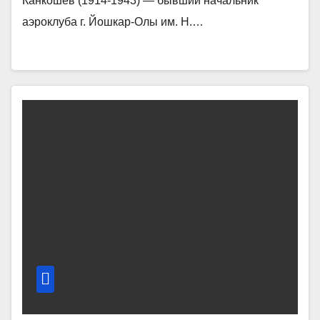
Канкошев (1914-1943) — бывший начальник
аэроклуба г. Йошкар-Олы им. Н.…