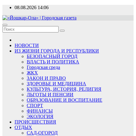
Перейти
08.08.2026
14:06
к
содержимому
«Йошкар-Ола» | Городская газета
Новости, события, люди
НОВОСТИ
ИЗ ЖИЗНИ ГОРОДА И РЕСПУБЛИКИ
БЕЗОПАСНЫЙ ГОРОД
ВЛАСТЬ И ПОЛИТИКА
Городская среда
ЖКХ
ЗАКОН И ПРАВО
ЗДОРОВЬЕ И МЕДИЦИНА
КУЛЬТУРА, ИСТОРИЯ, РЕЛИГИЯ
ЛЬГОТЫ И ПЕНСИИ
ОБРАЗОВАНИЕ И ВОСПИТАНИЕ
СПОРТ
ФИНАНСЫ
ЭКОЛОГИЯ
ПРОИСШЕСТВИЯ
ОТДЫХ
САД-ОГОРОД