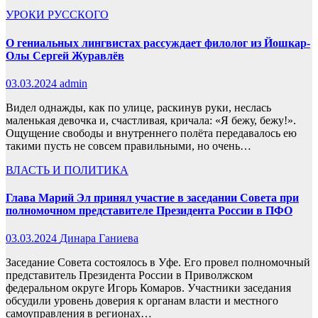
УРОКИ РУССКОГО
О гениальных лингвистах рассуждает филолог из Йошкар-
Олы Сергей Журавлёв
03.03.2024
admin
Видел однажды, как по улице, раскинув руки, неслась
маленькая девочка и, счастливая, кричала: «Я бежу, бежу!».
Ощущение свободы и внутреннего полёта передавалось ею
такими пусть не совсем правильными, но очень…
ВЛАСТЬ И ПОЛИТИКА
Глава Марий Эл принял участие в заседании Совета при
полномочном представителе Президента России в ПФО
03.03.2024
Динара Ганиева
Заседание Совета состоялось в Уфе. Его провел полномочный
представитель Президента России в Приволжском
федеральном округе Игорь Комаров. Участники заседания
обсудили уровень доверия к органам власти и местного
самоуправления в регионах…