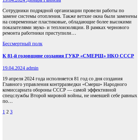
Сотрудники подрядной организации провели работы по
замене системы отопления. Также ветхие окна были заменены
на современные пластиковые, обладающие более высокими
показателями звуко- и теплоизоляции. В рамках чернового
ремонта работники приступили…
Бессмертный полк
К 81-й годовщине создания ГУКР «СМЕРШ» НКО СССР
19.04.2024
admin
19 апреля 2024 года исполняется 81 год со дня создания
Главного управления контрразведки «Смерш» Народного
комиссариата обороны СССР — самой эффективной
спецслужбы Второй мировой войны, не имевшей себе равных
по…
Пагинация
1
2
3
записей