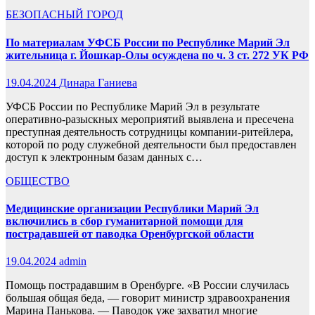
БЕЗОПАСНЫЙ ГОРОД
По материалам УФСБ России по Республике Марий Эл
жительница г. Йошкар-Олы осуждена по ч. 3 ст. 272 УК РФ
19.04.2024
Динара Ганиева
УФСБ России по Республике Марий Эл в результате
оперативно-разыскных мероприятий выявлена и пресечена
преступная деятельность сотрудницы компании-ритейлера,
которой по роду служебной деятельности был предоставлен
доступ к электронным базам данных с…
ОБЩЕСТВО
Медицинские организации Республики Марий Эл
включились в сбор гуманитарной помощи для
пострадавшей от паводка Оренбургской области
19.04.2024
admin
Помощь пострадавшим в Оренбурге. «В России случилась
большая общая беда, — говорит министр здравоохранения
Марина Панькова. — Паводок уже захватил многие