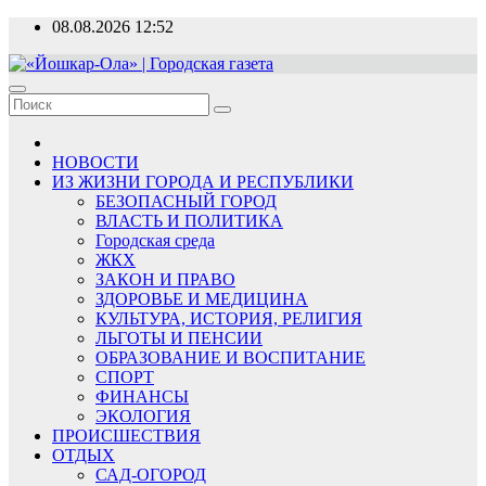
Перейти
08.08.2026
12:52
к
содержимому
«Йошкар-Ола» | Городская газета
Новости, события, люди
НОВОСТИ
ИЗ ЖИЗНИ ГОРОДА И РЕСПУБЛИКИ
БЕЗОПАСНЫЙ ГОРОД
ВЛАСТЬ И ПОЛИТИКА
Городская среда
ЖКХ
ЗАКОН И ПРАВО
ЗДОРОВЬЕ И МЕДИЦИНА
КУЛЬТУРА, ИСТОРИЯ, РЕЛИГИЯ
ЛЬГОТЫ И ПЕНСИИ
ОБРАЗОВАНИЕ И ВОСПИТАНИЕ
СПОРТ
ФИНАНСЫ
ЭКОЛОГИЯ
ПРОИСШЕСТВИЯ
ОТДЫХ
САД-ОГОРОД