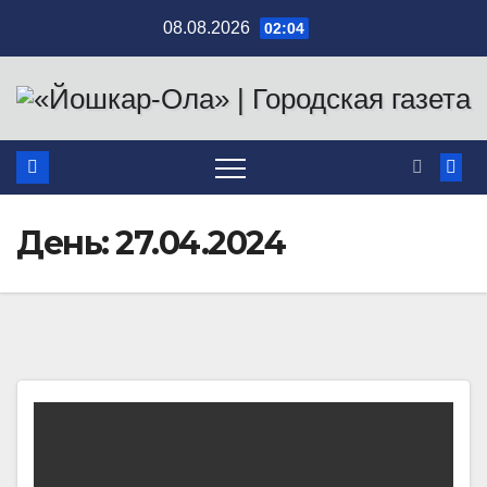
Перейти
08.08.2026
02:04
к
содержимому
День:
27.04.2024