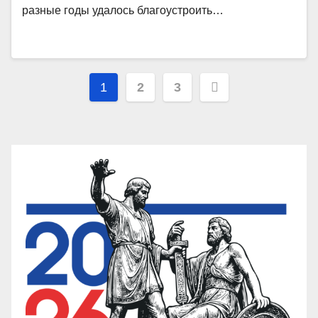
разные годы удалось благоустроить…
Пагинация
1
2
3
записей