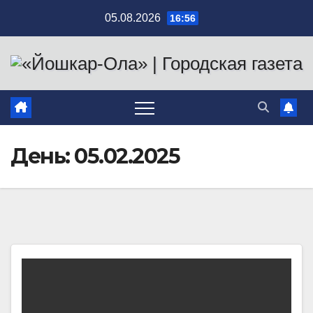
Перейти
05.08.2026
16:56
к
содержимому
День:
05.02.2025