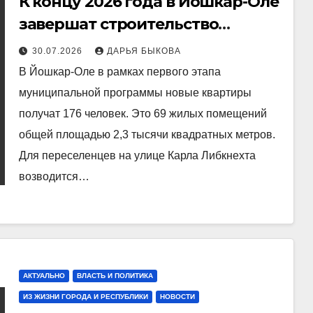
К концу 2026 года в Йошкар-Оле
завершат строительство
девятиэтажного дома для
30.07.2026
ДАРЬЯ БЫКОВА
расселения пяти аварийных
В Йошкар-Оле в рамках первого этапа
зданий
муниципальной программы новые квартиры
получат 176 человек. Это 69 жилых помещений
общей площадью 2,3 тысячи квадратных метров.
Для переселенцев на улице Карла Либкнехта
возводится…
АКТУАЛЬНО
ВЛАСТЬ И ПОЛИТИКА
ИЗ ЖИЗНИ ГОРОДА И РЕСПУБЛИКИ
НОВОСТИ