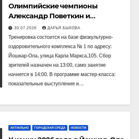
Олимпийские чемпионы
Александр Поветкин и
Александр Лебзяк 1 августа
30.07.2026
ДАРЬЯ БЫКОВА
проведут в Йошкар‑Оле
Тренировка состоится на базе физкультурно-
мастер‑класс по боксу
оздоровительного комплекса № 1 по адресу:
Йошкар-Ола, улица Карла Маркса,105. Сбор
зрителей назначен на 13:00, само занятие
начнется в 14:00. В программе мастер‑класса:
показательные выступления и…
АКТУАЛЬНО
ГОРОДСКАЯ СРЕДА
НОВОСТИ