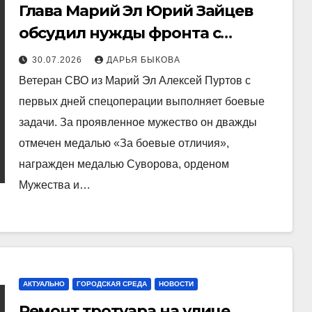
Глава Марий Эл Юрий Зайцев
обсудил нужды фронта с
ветераном СВО Алексеем
30.07.2026
ДАРЬЯ БЫКОВА
Пуртовым
Ветеран СВО из Марий Эл Алексей Пуртов с
первых дней спецоперации выполняет боевые
задачи. За проявленное мужество он дважды
отмечен медалью «За боевые отличия»,
награжден медалью Суворова, орденом
Мужества и…
АКТУАЛЬНО
ГОРОДСКАЯ СРЕДА
НОВОСТИ
Ремонт тротуара на улице