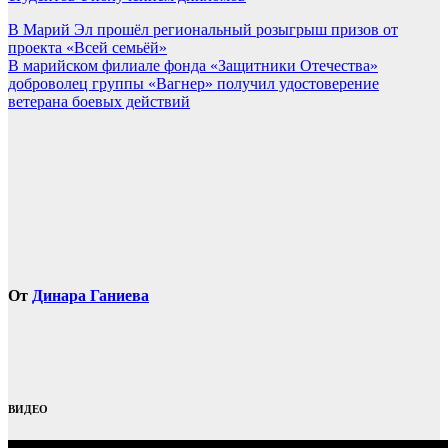
Навигация
В Марий Эл прошёл региональный розыгрыш призов от
проекта «Всей семьёй»
по
В марийском филиале фонда «Защитники Отечества»
записям
доброволец группы «Вагнер» получил удостоверение
ветерана боевых действий
От
Динара Ганиева
ВИДЕО