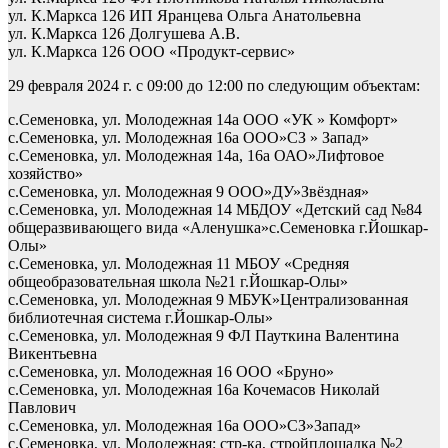
ул. К.Маркса 126 ИП Яранцева Ольга Анатольевна
ул. К.Маркса 126 Долгушева А.В.
ул. К.Маркса 126 ООО «Продукт-сервис»
29 февраля 2024 г. с 09:00 до 12:00 по следующим объектам:
с.Семеновка, ул. Молодежная 14а ООО «УК » Комфорт»
с.Семеновка, ул. Молодежная 16а ООО»СЗ » Запад»
с.Семеновка, ул. Молодежная 14а, 16а ОАО»Лифтовое
хозяйство»
с.Семеновка, ул. Молодежная 9 ООО»ДУ»Звёздная»
с.Семеновка, ул. Молодежная 14 МБДОУ «Детский сад №84
общеразвивающего вида «Аленушка»с.Семеновка г.Йошкар-
Олы»
с.Семеновка, ул. Молодежная 11 МБОУ «Средняя
общеобразовательная школа №21 г.Йошкар-Олы»
с.Семеновка, ул. Молодежная 9 МБУК»Централизованная
библиотечная система г.Йошкар-Олы»
с.Семеновка, ул. Молодежная 9 ФЛ Пауткина Валентина
Викентьевна
с.Семеновка, ул. Молодежная 16 ООО «Бруно»
с.Семеновка, ул. Молодежная 16а Кочемасов Николай
Павлович
с.Семеновка, ул. Молодежная 16а ООО»СЗ»Запад»
с.Семеновка, ул. Молодежная: стр-ка, стройплощадка №2