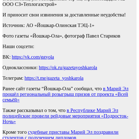
ООО СЗ»Теплогазстрой»
И приносит свои извинения за доставленные неудобства!
Источник: АО «Йошкар-Олинская ТЭЦ-1»
Фото газеты «Йошкар-Ола», фотограф Павел Стариков
Наши соцсети:
ВК:
https://vk.com/ggyola
Одноклассники:
https://ok.ru/gazetayoshkarola
Телеграм:
https://t.me/gazeta_yoshkarola
Ранее сайт газеты “Йошкар-Ола” сообщал, что
в Марий Эл
прошёл региональный розыгрыш призов от проекта «Всей
семьёй»
Также рассказывал о том, что
в Республике Марий Эл
полицейские провели рейдовые мероприятия «Подросток-
Ночь»
Кроме того
судебные приставы Марий Эл поздравили
студентов с получением дипломов