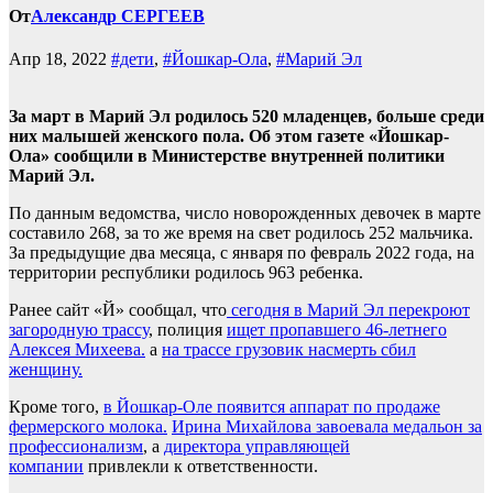
От
Александр СЕРГЕЕВ
Апр 18, 2022
#дети
,
#Йошкар-Ола
,
#Марий Эл
За март в Марий Эл родилось 520 младенцев, больше среди
них малышей женского пола. Об этом газете «Йошкар-
Ола» сообщили в Министерстве внутренней политики
Марий Эл.
По данным ведомства, число новорожденных девочек в марте
составило 268, за то же время на свет родилось 252 мальчика.
За предыдущие два месяца, с января по февраль 2022 года, на
территории республики родилось 963 ребенка.
Ранее сайт «Й» сообщал, что
сегодня в Марий Эл перекроют
загородную трассу
, полиция
ищет пропавшего 46-летнего
Алексея Михеева.
а
на трассе грузовик насмерть сбил
женщину.
Кроме того,
в Йошкар-Оле появится аппарат по продаже
фермерского молока.
Ирина Михайлова завоевала медальон за
профессионализм
, а
директора управляющей
компании
привлекли к ответственности.