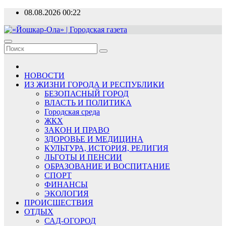
Перейти
08.08.2026
00:22
к
содержимому
«Йошкар-Ола» | Городская газета
Новости, события, люди
НОВОСТИ
ИЗ ЖИЗНИ ГОРОДА И РЕСПУБЛИКИ
БЕЗОПАСНЫЙ ГОРОД
ВЛАСТЬ И ПОЛИТИКА
Городская среда
ЖКХ
ЗАКОН И ПРАВО
ЗДОРОВЬЕ И МЕДИЦИНА
КУЛЬТУРА, ИСТОРИЯ, РЕЛИГИЯ
ЛЬГОТЫ И ПЕНСИИ
ОБРАЗОВАНИЕ И ВОСПИТАНИЕ
СПОРТ
ФИНАНСЫ
ЭКОЛОГИЯ
ПРОИСШЕСТВИЯ
ОТДЫХ
САД-ОГОРОД