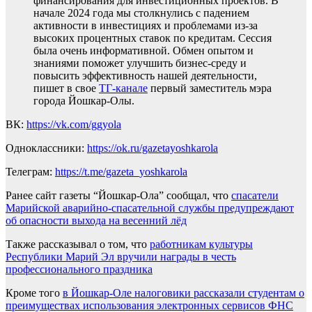
финансирования для инвестиционных проектов. В
начале 2024 года мы столкнулись с падением
активности в инвестициях и проблемами из-за
высоких процентных ставок по кредитам. Сессия
была очень информативной. Обмен опытом и
знаниями поможет улучшить бизнес-среду и
повысить эффективность нашей деятельности,
пишет в свое
ТГ-канале
первый заместитель мэра
города Йошкар-Олы.
ВК:
https://vk.com/ggyola
Одноклассники:
https://ok.ru/gazetayoshkarola
Телеграм:
https://t.me/gazeta_yoshkarola
Ранее сайт газеты “Йошкар-Ола” сообщал, что
спасатели
Марийской аварийно-спасательной службы предупреждают
об опасности выхода на весенний лёд
Также рассказывал о том, что
работникам культуры
Республики Марий Эл вручили награды в честь
профессионального праздника
Кроме того
в Йошкар-Оле налоговики рассказали студентам о
преимуществах использования электронных сервисов ФНС