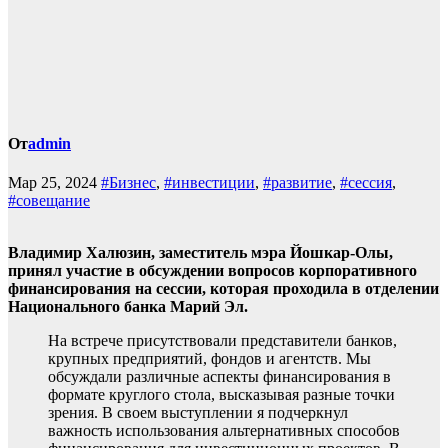
От
admin
Мар 25, 2024
#Бизнес
,
#инвестиции
,
#развитие
,
#сессия
,
#совещание
Владимир Халюзин, заместитель мэра Йошкар-Олы,
принял участие в обсуждении вопросов корпоративного
финансирования на сессии, которая проходила в отделении
Национального банка Марий Эл.
На встрече присутствовали представители банков,
крупных предприятий, фондов и агентств. Мы
обсуждали различные аспекты финансирования в
формате круглого стола, высказывая разные точки
зрения. В своем выступлении я подчеркнул
важность использования альтернативных способов