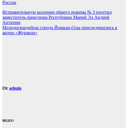
России
Навигация
Исправительную колонию общего режима № 3 посетил
заместитель прокурора Республики Марий Эл Андрей
по
Антипин
записям
Молодогвардейцы города Йошкар-Олы присоединились к
акции «Журавли»
От
admin
ВИДЕО