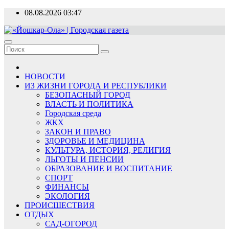
Перейти
08.08.2026
03:47
к
содержимому
«Йошкар-Ола» | Городская газета
Новости, события, люди
НОВОСТИ
ИЗ ЖИЗНИ ГОРОДА И РЕСПУБЛИКИ
БЕЗОПАСНЫЙ ГОРОД
ВЛАСТЬ И ПОЛИТИКА
Городская среда
ЖКХ
ЗАКОН И ПРАВО
ЗДОРОВЬЕ И МЕДИЦИНА
КУЛЬТУРА, ИСТОРИЯ, РЕЛИГИЯ
ЛЬГОТЫ И ПЕНСИИ
ОБРАЗОВАНИЕ И ВОСПИТАНИЕ
СПОРТ
ФИНАНСЫ
ЭКОЛОГИЯ
ПРОИСШЕСТВИЯ
ОТДЫХ
САД-ОГОРОД