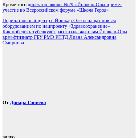
Кроме того
директор школы №29 г.Йошкар-Олы примет
участие во Всероссийском форуме «Школа Героя»
Навигация
Перинатальный центр в Йошкар-Оле оснащат новым
оборудованием по нацпроекту «Здравоохранение»
по
Как победить туберкулёз рассказала жителям Йошкар-Олы
записям
врач-фтизиатр ГБУ РМЭ РПТД Лиана Александровна
Смирнова
От
Динара Ганиева
ВИДЕО