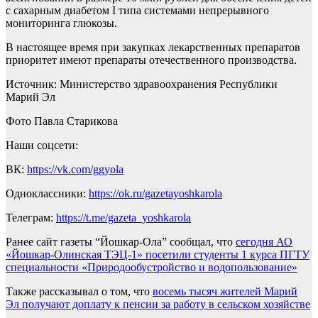
с сахарным диабетом I типа системами непрерывного
мониторинга глюкозы.
В настоящее время при закупках лекарственных препаратов
приоритет имеют препараты отечественного производства.
Источник: Министерство здравоохранения Республики
Марий Эл
Фото Павла Старикова
Наши соцсети:
ВК:
https://vk.com/ggyola
Одноклассники:
https://ok.ru/gazetayoshkarola
Телеграм:
https://t.me/gazeta_yoshkarola
Ранее сайт газеты “Йошкар-Ола” сообщал, что
сегодня АО
«Йошкар-Олинская ТЭЦ-1» посетили студенты 1 курса ПГТУ
специальности «Природообустройство и водопользование»
Также рассказывал о том, что
восемь тысяч жителей Марий
Эл получают доплату к пенсии за работу в сельском хозяйстве