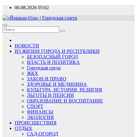
Перейти
06.08.2026
05:02
к
содержимому
«Йошкар-Ола» | Городская газета
Новости, события, люди
НОВОСТИ
ИЗ ЖИЗНИ ГОРОДА И РЕСПУБЛИКИ
БЕЗОПАСНЫЙ ГОРОД
ВЛАСТЬ И ПОЛИТИКА
Городская среда
ЖКХ
ЗАКОН И ПРАВО
ЗДОРОВЬЕ И МЕДИЦИНА
КУЛЬТУРА, ИСТОРИЯ, РЕЛИГИЯ
ЛЬГОТЫ И ПЕНСИИ
ОБРАЗОВАНИЕ И ВОСПИТАНИЕ
СПОРТ
ФИНАНСЫ
ЭКОЛОГИЯ
ПРОИСШЕСТВИЯ
ОТДЫХ
САД-ОГОРОД