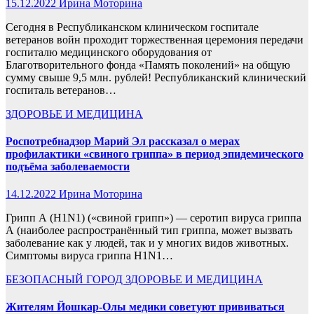
15.12.2022
Ирина Моторина
Сегодня в Республиканском клиническом госпитале
ветеранов войн проходит торжественная церемония передачи
госпиталю медицинского оборудования от
Благотворительного фонда «Память поколений» на общую
сумму свыше 9,5 млн. рублей! Республиканский клинический
госпиталь ветеранов…
ЗДОРОВЬЕ И МЕДИЦИНА
Роспотребнадзор Марий Эл рассказал о мерах
профилактики «свиного гриппа» в период эпидемического
подъёма заболеваемости
14.12.2022
Ирина Моторина
Грипп А (H1N1) («свиной грипп») — серотип вируса гриппа
А (наиболее распространённый тип гриппа, может вызвать
заболевание как у людей, так и у многих видов животных.
Симптомы вируса гриппа H1N1…
БЕЗОПАСНЫЙ ГОРОД
ЗДОРОВЬЕ И МЕДИЦИНА
Жителям Йошкар-Олы медики советуют прививаться