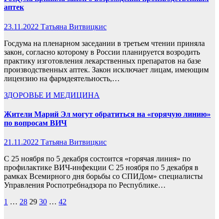
аптек
23.11.2022
Татьяна Витвицкис
Госдума на пленарном заседании в третьем чтении приняла
закон, согласно которому в России планируется возродить
практику изготовления лекарственных препаратов на базе
производственных аптек. Закон исключает лицам, имеющим
лицензию на фармдеятельность,…
ЗДОРОВЬЕ И МЕДИЦИНА
Жители Марий Эл могут обратиться на «горячую линию»
по вопросам ВИЧ
21.11.2022
Татьяна Витвицкис
С 25 ноября по 5 декабря состоится «горячая линия» по
профилактике ВИЧ-инфекции С 25 ноября по 5 декабря в
рамках Всемирного дня борьбы со СПИДом» специалисты
Управления Роспотребнадзора по Республике…
Пагинация
1
…
28
29
30
…
42
записей