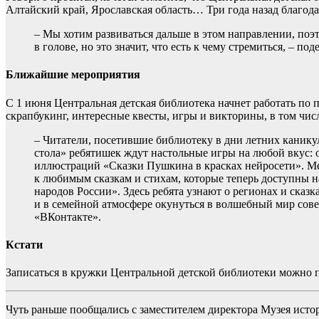
Алтайский край, Ярославская область… Три года назад благод
– Мы хотим развиваться дальше в этом направлении, поэ
в голове, но это значит, что есть к чему стремиться, – п
Ближайшие мероприятия
С 1 июня Центральная детская библиотека начнет работать по 
скрапбукинг, интересные квесты, игры и викторины, в том чис
– Читатели, посетившие библиотеку в дни летних каникул
стола» ребятишек ждут настольные игры на любой вкус: 
иллюстраций «Сказки Пушкина в красках нейросети». Ме
к любимым сказкам и стихам, которые теперь доступны н
народов России». Здесь ребята узнают о регионах и ска
и в семейной атмосфере окунуться в волшебный мир сов
«ВКонтакте».
Кстати
Записаться в кружки Центральной детской библиотеки можно п
Чуть раньше пообщались с заместителем директора Музея ис