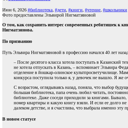
Июн 6, 2026
#библиотека
,
#дети
,
#книги
,
#чтение
,
#школьники
Фото предоставлены Эльвирой Нигматзяновой
О том, как сохранить интерес современных ребятишек к к
Нигматзянова.
По призванию
Путь Эльвира Нигматзяновой в профессию начался 40 лет назад
– После десятого класса хотела поступать в Казанский те
не хотела отпускать в Казань, – вспоминает Эльвира Фед
отделение в йошкар-олинское культпросветучилище. Мама б
конкурса поступила только я, у девочек не вышло. Я же 
С возрастом, оглядываясь назад, поняла, что выбор буду
большая библиотека, папа очень любил читать, постоянно
библиотеке. Даже соседи приходили за книгами. Бывало, 
номер квартиры и какую книгу взяли. И если ее долго не
далеком детстве, и я счастлива, что выбрала именно эту
В новом статусе