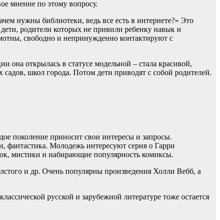
вое мнение по этому вопросу.
зачем нужны библиотеки, ведь все есть в интернете?» Это
т дети, родители которых не привили ребенку навык и
рамотны, свободно и непринужденно контактируют с
ции она открылась в статусе модельной – стала красивой,
садов, школ города. Потом дети приводят с собой родителей.
дое поколение приносит свои интересы и запросы.
и, фантастика. Молодежь интересуют серия о Гарри
илок, мистики и набирающие популярность комиксы.
олстого и др. Очень популярны произведения Холли Вебб, а
классической русской и зарубежной литературе тоже остается