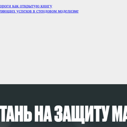
дороги как открытую книгу
яющих успехов в стендовом моделизме