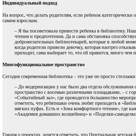
Индивидуальный подход
На вопрос, что делать родителям, если ребенок категорически о
самим взрослым.
– Я бы посоветовала привести ребенка в библиотеку. На
чтения и предпочтения. Да и сама обстановка способств
доброжелательных библиотекарей, которые в любой момент
когда родители привели девочку, которая наотрез отказыв
приходит, сама выбирает то, что ей нравится, много чем и
Многофункциональное пространство
Сегодня современная библиотека – это уже не просто стеллажи
– До модернизации у нас было два отдела обслуживания 
пространство с восемью различными площадками, – с гор
«Событийный зал», где проводится большинство меропри
отметить, что ребятишки очень любят приходить в «Библ
мягких пуфах. Есть и «Зона комфортного чтения», где к
«Академия домашних волшебниц» и «Поделки-самоделки
Говоря о проектах, хочется отметить, что Центральная детская