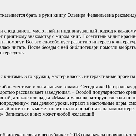
тказывается брать в руки книгу, Эльвира Федаильевна рекомендуе
ши специалисты умеют найти индивидуальный подход к каждому, 
ует приятному знакомству с миром книг. Посетитель видит крас
 помогут. Все это способствует развитию интереса к литературе
алась читать. После беседы с ней библиотекари помогли выбрать 
нтересуется.
 с книгами. Это кружки, мастер-классы, интерактивные проекты
с абонементами и читальными залами. Сегодня же Центральная 
достью рассказывает заведующая. – Особой популярностью сред
ятий, а также площадка «Мама и малыш», которую сделали по п
иопродленку»: там делают уроки, играют в настольные игры, смо
аждый посетитель может почитать или поработать на компьютере.
». Записаться в них может любой желающий.
 библиотека первая в республике с 2018 года начала проводить т