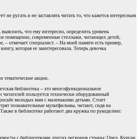
т не ругать и не заставлять читать то, что кажется интересным
выяснить, что ему интересно, определить уровень
ивое помещение, современные стеллажи, читающих детей,
, – отмечает специалист. – На моей памяти есть пример,
книгу, которая ее заинтересовала. Теперь девочка
 и тематические акции.
детская библиотека – это многофункциональное
и читателей пользуется технически оборудованный
росьбе молодых мам с маленькими детьми. Стоит
трят познавательные мультфильмы, читают, сидя на
 Также в библиотеке работают два кружка по рукоделию:
елемосты с библиотеками других регионов страны: Орел, Курган,