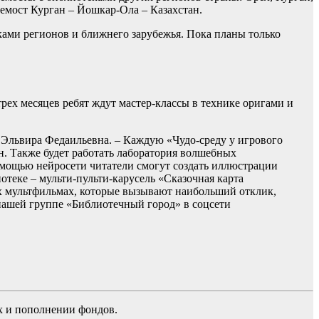
емост Курган – Йошкар-Ола – Казахстан.
ками регионов и ближнего зарубежья. Пока планы только
трех месяцев ребят ждут мастер-классы в технике оригами и
ет Эльвира Федаильевна. – Каждую «Чудо-среду у игрового
н. Также будет работать лаборатория волшебных
мощью нейросети читатели смогут создать иллюстрации
теке – мульти-пульти-карусель «Сказочная карта
тех мультфильмах, которые вызывают наибольший отклик,
нашей группе «Библиотечный город» в соцсети
х и пополнении фондов.