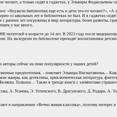
не читают, а только сидят в гаджетах, у Эльвиры Федаильевны с
ают: «Неужели библиотеки еще есть и дети что-то читают?», «А 
имерно со школьных лет в библиотеках не был. И в гаджетах сидя
ые с ранних лет погружены в мир литературы, более развиты, г
ишек у нас много.
00 читателей в возрасте до 14 лет. В 2023 году после модерниза
г. На экскурсии по библиотеке приходят воспитанники детских 
и авторы сейчас на пике популярности у наших детей?
твенные предпочтения, – поясняет Эльвира Нигматзянова
.
– Каж
акие жанры, как детективы, приключенческая литература, фэнтез
. Беляева, Толкина… Также в тренде книги с элементами страш
а, А. Усачева, Э. Успенского, В. Драгунского, Д. Родари, А. Т
тают в направлении «Вечно живая классика», поэтому интерес к 