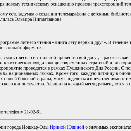
аря новому техническому оснащению провели трехсторонний тел
тому есть задумка о создании телемарафона с детскими библиоте
оделилась Эльвира Нигматзянова.
программе летнего чтения «Книга лету верный друг». В течение 
ле в онлайн-формате.
, смогут весело и с пользой провести свой досуг, – рассказыва
от классических «ходилок» до современных стратегий и виктори
роприятие проводится в рамках Пушкинского Дня России. С по
а 92 национальных языках. Кроме того, каждую пятницу в библио
зках нашей большой страны, могут поделиться впечатлениями о 
етского киноискусства. Афиши на каждый месяц размещаются в 
о телефону 21-02-61.
тории города Йошкар-Олы
Ириной Юдиной
о значимых экспоната