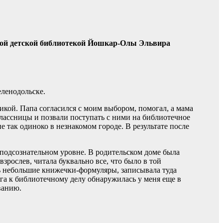
ной детской библиотекой Йошкар-Олы Эльвира
еленодольске.
никой. Папа согласился с моим выбором, помогал, а мама
классницы и позвали поступать с ними на библиотечное
е так одиноко в незнакомом городе. В результате после
а подсознательном уровне. В родительском доме была
зрослев, читала буквально все, что было в той
ать небольшие книжечки-формуляры, записывала туда
яга к библиотечному делу обнаружилась у меня еще в
ванию.