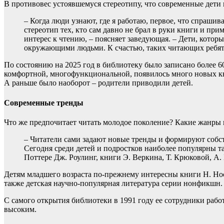
В противовес устоявшемуся стереотипу, что современные дети 
– Когда люди узнают, где я работаю, первое, что спрашив
стереотип тех, кто сам давно не брал в руки книги и пр
интерес к чтению, – поясняет заведующая. – Дети, котор
окружающими людьми. К счастью, таких читающих ребят
По состоянию на 2025 год в библиотеку было записано более 60
комфортной, многофункциональной, появилось много новых кни
А раньше было наоборот – родители приводили детей.
Современные тренды
Что же предпочитает читать молодое поколение? Какие жанры 
– Читатели сами задают новые тренды и формируют собс
Сегодня среди детей и подростков наиболее популярны т
Поттере Дж. Роулинг, книги Э. Веркина, Т. Крюковой, А
Детям младшего возраста по-прежнему интересны книги Н. Носов
также детская научно-популярная литература серии нонфикшн.
С самого открытия библиотеки в 1991 году ее сотрудники рабо
высоким.