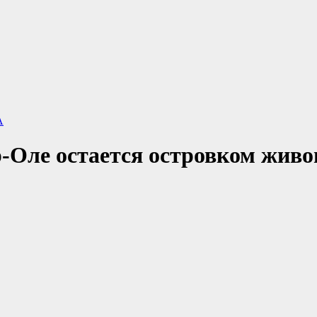
А
-Оле остается островком живо