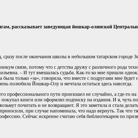
нигам, рассказывает заведующая йошкар-олинской Централь
, сразу после окончания школы в небольшом татарском городе З
хникум связи, потому что с детства дружу с различного рода тех
аильевна. – И тут вмешалась судьба. Как-то ко мне пришли одно
ыла только «за», говорила, что вместе с подругами мне будет н
очень полюбила Йошкар-Олу и мечтала остаться здесь навсегда.
щего профессионального пути произошел не случайно, а где-то н
 покупал книги или оформлял подписку на издания. И я, чуть пов
возьмут почитать и не возвращают. Я это заметила и стала дел
 приносили, при случае напоминала, что надо вернуть. Так что т
 профессию. Сейчас искренне считаю себя библиотекарем по приз