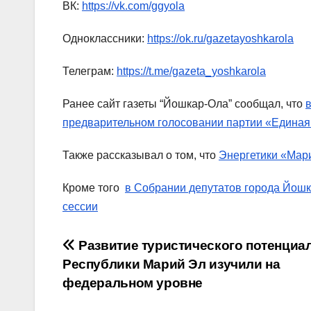
ВК:
https://vk.com/ggyola
Одноклассники:
https://ok.ru/gazetayoshkarola
Телеграм:
https://t.me/gazeta_yoshkarola
Ранее сайт газеты “Йошкар-Ола” сообщал, что
предварительном голосовании партии «Единая
Также рассказывал о том, что
Энергетики «Мари
Кроме того
в Собрании депутатов города Йошк
сессии
Навигация
Развитие туристического потенциа
Республики Марий Эл изучили на
по
федеральном уровне
записям