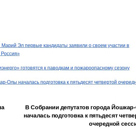
в Марий Эл первые кандидаты заявили о своем участии в
 Россия»
энерго» готовятся к паводкам и пожароопасному сезону
ар-Олы началась подготовка к пятьдесят четвертой очеред
ла
В Собрании депутатов города Йошкар
началась подготовка к пятьдесят четве
очередной сесс