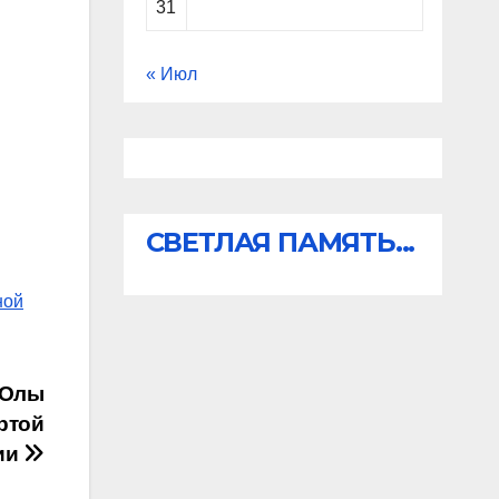
31
« Июл
СВЕТЛАЯ ПАМЯТЬ...
ной
-Олы
ртой
ии