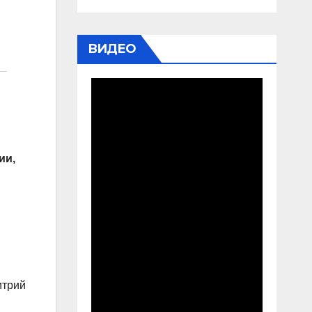
ВИДЕО
ии,
итрий