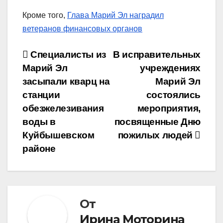
Кроме того,
Глава Марий Эл наградил
ветеранов финансовых органов
Навигация
Специалисты из
В исправительных
Марий Эл
учреждениях
по
засыпали кварц на
Марий Эл
записям
станции
состоялись
обезжелезивания
мероприятия,
воды в
посвященные Дню
Куйбышевском
пожилых людей
районе
От
Ирина Моторина