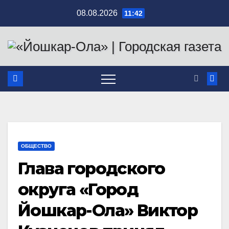
Перейти
08.08.2026
11:42
к
содержимому
ОБЩЕСТВО
Глава городского
округа «Город
Йошкар-Ола» Виктор