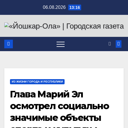
Перейти
06.08.2026
13:16
к
содержимому
ИЗ ЖИЗНИ ГОРОДА И РЕСПУБЛИКИ
Глава Марий Эл
осмотрел социально
значимые объекты