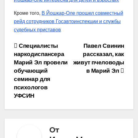
Кроме того,
В Йошкар-Оле прошел совместный
рейд сотрудников Госавтоинспекции и службы
судебных приставов
Навигация
Специалисты
Павел Свинин
наркодиспансера
рассказал, как
по
Марий Эл провели
живут пчеловоды
записям
обучающий
в Марий Эл
семинар для
психологов
УФСИН
От