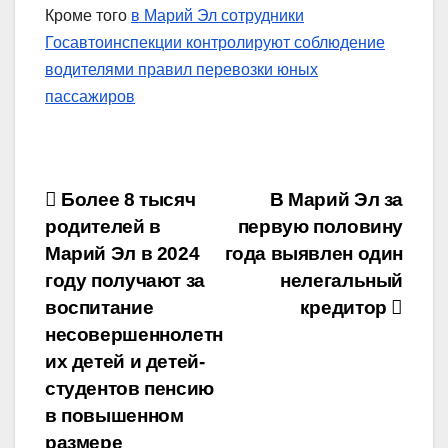
Кроме того
в Марий Эл сотрудники
Госавтоинспекции контролируют соблюдение
водителями правил перевозки юных
пассажиров
Навигация
Более 8 тысяч
В Марий Эл за
родителей в
первую половину
по
Марий Эл в 2024
года выявлен один
записям
году получают за
нелегальный
воспитание
кредитор
несовершеннолетн
их детей и детей-
студентов пенсию
в повышенном
размере