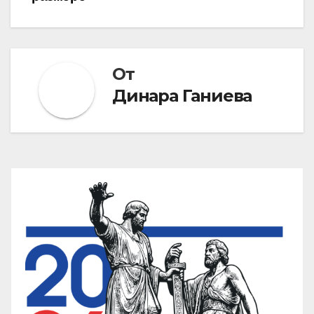
От
Динара Ганиева