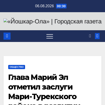
Перейти
06.08.2026
00:30
к
содержимому
ОБЩЕСТВО
Глава Марий Эл
отметил заслуги
Мари-Турекского