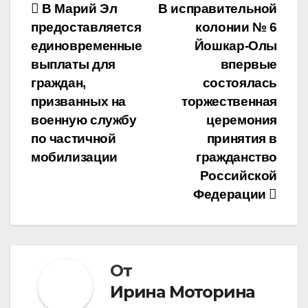
Навигация
В Марий Эл
В исправительной
предоставляется
колонии № 6
по
единовременные
Йошкар-Олы
записям
выплаты для
впервые
граждан,
состоялась
призванных на
торжественная
военную службу
церемония
по частичной
принятия в
мобилизации
гражданство
Российской
Федерации
От
Ирина Моторина