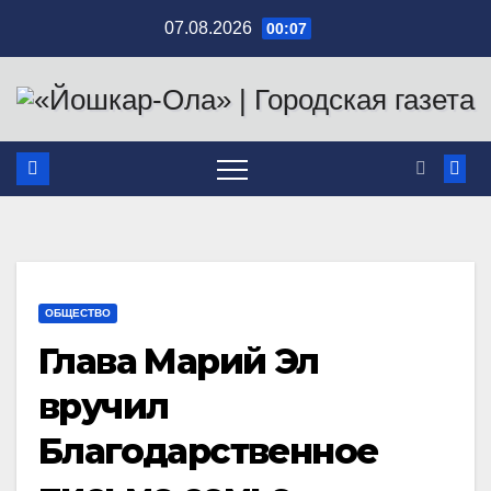
Перейти
07.08.2026
00:07
к
содержимому
ОБЩЕСТВО
Глава Марий Эл
вручил
Благодарственное