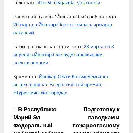
Телеграм:
https://t.me/gazeta_yoshkarola
Ранее сайт газеты “Йошкар-Ола” сообщал, что
26 марта в Йошкар-Оле состоялась ярмарка
вакансий
Также рассказывал о том, что
с 28 марта по 3
апреля в Йошкар-Оле будет отключении
электроэнергии
Кроме того
Йошкар-Ола и Козьмодемьянск
вышли в финал Всероссийской премии
«Туристические города»
Навигация
В Республике
Подготовку к
Марий Эл
паводкам и
по
Федеральный
пожароопасному