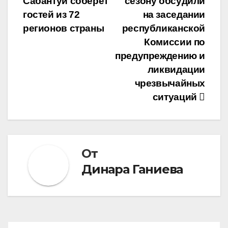
записям
Сабантуй соберет
сезону обсудили
гостей из 72
на заседании
регионов страны
республиканской
Комиссии по
предупреждению и
ликвидации
чрезвычайных
ситуаций
От
Динара Ганиева