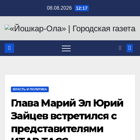
Перейти
08.08.2026
12:17
к
содержимому
ВЛАСТЬ И ПОЛИТИКА
Глава Марий Эл Юрий
Зайцев встретился с
представителями