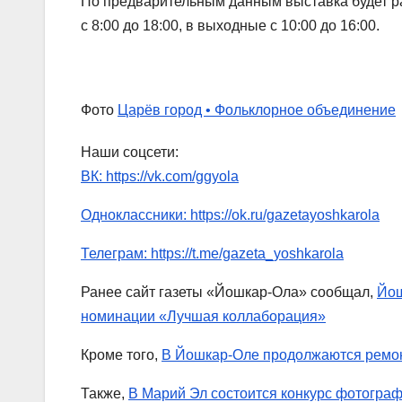
По предварительным данным выставка будет ра
с 8:00 до 18:00, в выходные с 10:00 до 16:00.
Фото
Царёв город • Фольклорное объединение
Наши соцсети:
ВК: https://vk.com/ggyola
Одноклассники: https://ok.ru/gazetayoshkarola
Телеграм: https://t.me/gazeta_yoshkarola
Ранее сайт газеты «Йошкар-Ола» сообщал,
Йош
номинации «Лучшая коллаборация»
Кроме того,
В Йошкар-Оле продолжаются ремон
Также,
В Марий Эл состоится конкурс фотогр