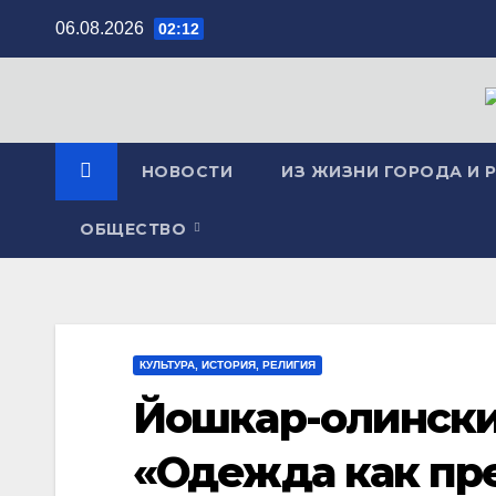
Перейти
06.08.2026
02:12
к
содержимому
НОВОСТИ
ИЗ ЖИЗНИ ГОРОДА И 
ОБЩЕСТВО
КУЛЬТУРА, ИСТОРИЯ, РЕЛИГИЯ
Йошкар-олински
«Одежда как пр