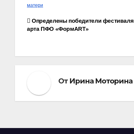
матери
Навигация
Определены победители фестиваля 
арта ПФО «ФормART»
по
записям
От
Ирина Моторина