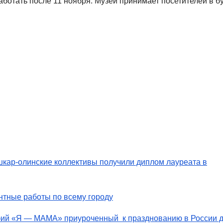
ботать после 11 ноября. Музей принимает посетителей в б
кар-олинские коллективы получили диплом лауреата в
тные работы по всему городу
афий «Я — МАМА» приуроченный к празднованию в России 