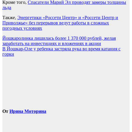
Кроме того,
Спасатели Марий Эл проводят замеры толщины
льда
Также,
Энергетики «Россети Центр» и «Россети Центр и
Приволжье» без перерывов ведут работы в сложных
погодных условиях
Навигация
Йошкаролинка лишилась более 1 370 000 рублей, желая
заработать на инвестициях и вложениях в акции
по
В Йошкар-Оле у ребенка застряла рука во время катания с
записям
горки
От
Ирина Моторина