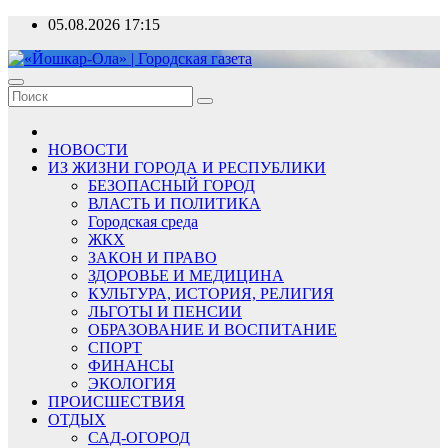
Перейти
05.08.2026
17:15
к
содержимому
«Йошкар-Ола» | Городская газета
Новости, события, люди
НОВОСТИ
ИЗ ЖИЗНИ ГОРОДА И РЕСПУБЛИКИ
БЕЗОПАСНЫЙ ГОРОД
ВЛАСТЬ И ПОЛИТИКА
Городская среда
ЖКХ
ЗАКОН И ПРАВО
ЗДОРОВЬЕ И МЕДИЦИНА
КУЛЬТУРА, ИСТОРИЯ, РЕЛИГИЯ
ЛЬГОТЫ И ПЕНСИИ
ОБРАЗОВАНИЕ И ВОСПИТАНИЕ
СПОРТ
ФИНАНСЫ
ЭКОЛОГИЯ
ПРОИСШЕСТВИЯ
ОТДЫХ
САД-ОГОРОД