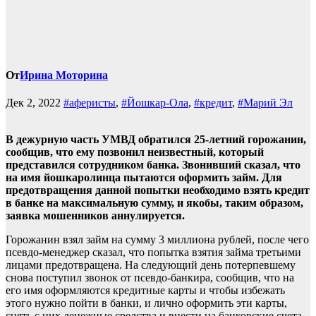
От
Ирина Моторина
Дек 2, 2022
#аферисты
,
#Йошкар-Ола
,
#кредит
,
#Марий Эл
В дежурную часть УМВД обратился 25-летний горожанин,
сообщив, что ему позвонил неизвестный, который
представился сотрудником банка. Звонивший сказал, что
на имя йошкаролинца пытаются оформить займ. Для
предотвращения данной попытки необходимо взять кредит
в банке на максимальную сумму, и якобы, таким образом,
заявка мошенников аннулируется.
Горожанин взял займ на сумму 3 миллиона рублей, после чего
псевдо-менеджер сказал, что попытка взятия займа третьими
лицами предотвращена. На следующий день потерпевшему
снова поступил звонок от псевдо-банкира, сообщив, что на
его имя оформляются кредитные карты и чтобы избежать
этого нужно пойти в банки, и лично оформить эти карты,
снять с них денежные средства и внести на банковские счета.