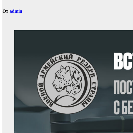
От
admin