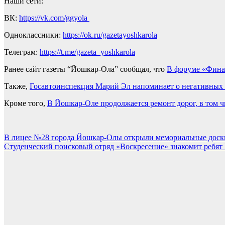
Наши сети:
ВК:
https://vk.com/ggyola
Одноклассники:
https://ok.ru/gazetayoshkarola
Телеграм:
https://t.me/gazeta_yoshkarola
Ранее сайт газеты “Йошкар-Ола” сообщал, что
В форуме «Фина
Также,
Госавтоинспекция Марий Эл напоминает о негативных 
Кроме того,
В Йошкар-Оле продолжается ремонт дорог, в том ч
Навигация
В лицее №28 города Йошкар-Олы открыли мемориальные доск
Студенческий поисковый отряд «Воскресение» знакомит ребят 
по
записям