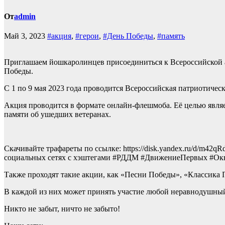
От
admin
Май 3, 2023
#акция
,
#герои
,
#День Победы
,
#память
Приглашаем йошкаролинцев присоединиться к Всероссийской а
Победы.
С 1 по 9 мая 2023 года проводится Всероссийская патриотичес
Акция проводится в формате онлайн-флешмоба. Её целью явля
памяти об ушедших ветеранах.
Скачивайте трафареты по ссылке: https://disk.yandex.ru/d/m4
социальных сетях с хэштегами #РДДМ #ДвижениеПервых #Окна
Также проходят такие акции, как «Песни Победы», «Классика
В каждой из них может принять участие любой неравнодушны
Никто не забыт, ничто не забыто!