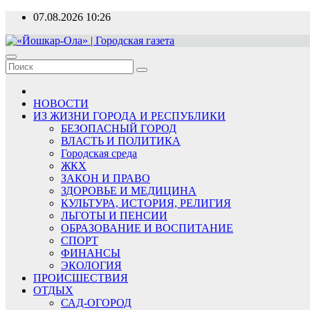
Перейти
07.08.2026
10:26
к
содержимому
«Йошкар-Ола» | Городская газета
Новости, события, люди
НОВОСТИ
ИЗ ЖИЗНИ ГОРОДА И РЕСПУБЛИКИ
БЕЗОПАСНЫЙ ГОРОД
ВЛАСТЬ И ПОЛИТИКА
Городская среда
ЖКХ
ЗАКОН И ПРАВО
ЗДОРОВЬЕ И МЕДИЦИНА
КУЛЬТУРА, ИСТОРИЯ, РЕЛИГИЯ
ЛЬГОТЫ И ПЕНСИИ
ОБРАЗОВАНИЕ И ВОСПИТАНИЕ
СПОРТ
ФИНАНСЫ
ЭКОЛОГИЯ
ПРОИСШЕСТВИЯ
ОТДЫХ
САД-ОГОРОД