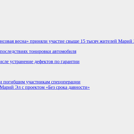
нсовая весна» приняли участие свыше 15 тысяч жителей Марий
последствиях тонировки автомобиля
исле устранение дефектов по гарантии
и погибшим участникам спецоперации
Марий Эл с проектом «Без срока давности»