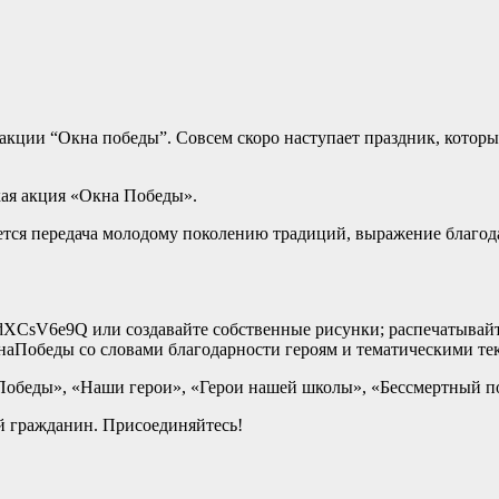
кции “Окна победы”. Совсем скоро наступает праздник, который
кая акция «Окна Победы».
ется передача молодому поколению традиций, выражение благо
2qRdXCsV6e9Q или создавайте собственные рисунки; распечатывай
Победы со словами благодарности героям и тематическими те
 Победы», «Наши герои», «Герои нашей школы», «Бессмертный п
й гражданин. Присоединяйтесь!