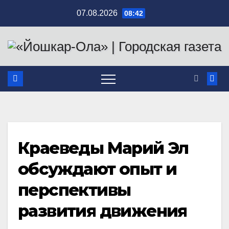
Перейти
07.08.2026
08:42
к
содержимому
Краеведы Марий Эл
обсуждают опыт и
перспективы
развития движения