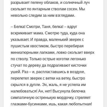
разрывает пелену облаков, и солнечный луч
скользит по янтарным стволам сосен. Мы
невольно следим за ним взглядами.
– Белка! Смотри, Таня, белка! – вдруг
вскрикивает мама. Смотрю туда, куда она
указывает. И правда, маленький зверек с
пушистым хвостиком, быстро перебирая
миниатюрными лапками, ловко скользит вверх
по стволу. Только острые коготки легонько
стучат по дереву да подрагивают кисточки
ушей. Раз – и, распластавшись в воздухе,
перелетел зверек с ветки на ветку, быстро
скрылся в дупле. Эх, жаль, я не успела им
налюбоваться! Ан, нет! Высунула белочка
симпатичную остренькую мордочку, стреляет
глазками-бусинками, ишь, какая любопытная!