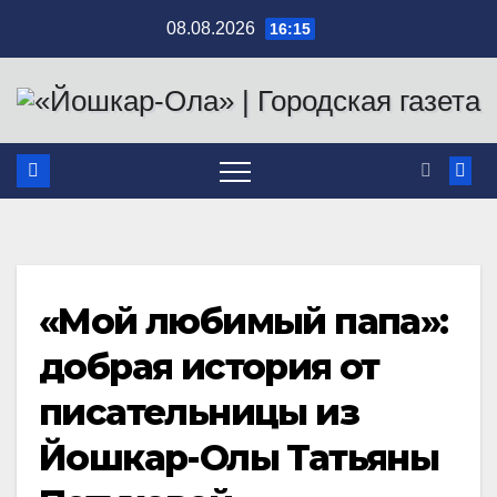
Перейти
08.08.2026
16:15
к
содержимому
«Мой любимый папа»:
добрая история от
писательницы из
Йошкар-Олы Татьяны