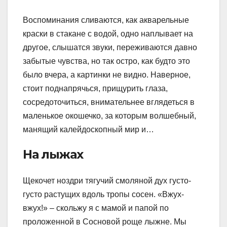
Воспоминания сливаются, как акварельные
краски в стакане с водой, одно наплывает на
другое, слышатся звуки, переживаются давно
забытые чувства, но так остро, как будто это
было вчера, а картинки не видно. Наверное,
стоит поднапрячься, прищурить глаза,
сосредоточиться, внимательнее вглядеться в
маленькое окошечко, за которым волшебный,
манящий калейдоскопный мир и…
На лыжах
Щекочет ноздри тягучий смоляной дух густо-
густо растущих вдоль тропы сосен. «Вжух-
вжух!» – скольжу я с мамой и папой по
проложенной в Сосновой роще лыжне. Мы