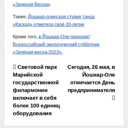
«Зеленая Весна»
Также,
Йошкар-олинская студия танца
«Каскад» отметила своё 20-летие
Кроме того,
в Йошкар-Оле проходит
Всероссийский экологический субботник
«Зелёная весна-2023».
Навигация
Cветовой парк
Сегодня, 26 мая, в
Марийской
Йошкар-Оле
по
государственной
отмечается День
записям
филармонии
предпринимателя
включает в себя
более 100 единиц
оборудования