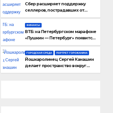
Сбер расширяет поддержку
селлеров, пострадавших от
инцидентов на складах
Wildberries
ФИНАНСЫ
ВТБ: на Петербургском марафоне
«Пушкин — Петербург» появится
новая беговая трасса для
профессиональных спортсменов
ГОРОДСКАЯ СРЕДА
ПОРТРЕТ ГОРОЖАНИНА
Йошкаролинец Сергей Канашин
делает пространство вокруг
себя лучше