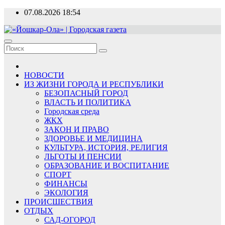
Перейти
07.08.2026
18:54
к
содержимому
«Йошкар-Ола» | Городская газета
Новости, события, люди
НОВОСТИ
ИЗ ЖИЗНИ ГОРОДА И РЕСПУБЛИКИ
БЕЗОПАСНЫЙ ГОРОД
ВЛАСТЬ И ПОЛИТИКА
Городская среда
ЖКХ
ЗАКОН И ПРАВО
ЗДОРОВЬЕ И МЕДИЦИНА
КУЛЬТУРА, ИСТОРИЯ, РЕЛИГИЯ
ЛЬГОТЫ И ПЕНСИИ
ОБРАЗОВАНИЕ И ВОСПИТАНИЕ
СПОРТ
ФИНАНСЫ
ЭКОЛОГИЯ
ПРОИСШЕСТВИЯ
ОТДЫХ
САД-ОГОРОД