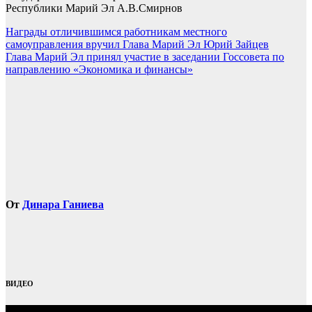
Республики Марий Эл А.В.Смирнов
Навигация
Награды отличившимся работникам местного
самоуправления вручил Глава Марий Эл Юрий Зайцев
по
Глава Марий Эл принял участие в заседании Госсовета по
записям
направлению «Экономика и финансы»
От
Динара Ганиева
ВИДЕО