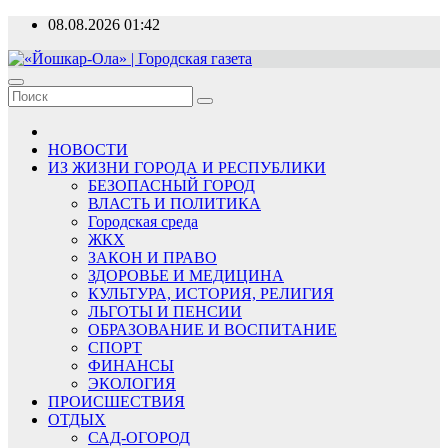
Перейти
08.08.2026
01:42
к
содержимому
«Йошкар-Ола» | Городская газета
Новости, события, люди
НОВОСТИ
ИЗ ЖИЗНИ ГОРОДА И РЕСПУБЛИКИ
БЕЗОПАСНЫЙ ГОРОД
ВЛАСТЬ И ПОЛИТИКА
Городская среда
ЖКХ
ЗАКОН И ПРАВО
ЗДОРОВЬЕ И МЕДИЦИНА
КУЛЬТУРА, ИСТОРИЯ, РЕЛИГИЯ
ЛЬГОТЫ И ПЕНСИИ
ОБРАЗОВАНИЕ И ВОСПИТАНИЕ
СПОРТ
ФИНАНСЫ
ЭКОЛОГИЯ
ПРОИСШЕСТВИЯ
ОТДЫХ
САД-ОГОРОД