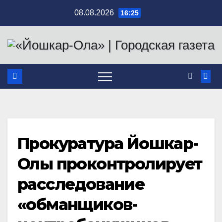
Перейти
08.08.2026
16:25
к
содержимому
Прокуратура Йошкар-
Олы проконтролирует
расследование
«обманщиков-