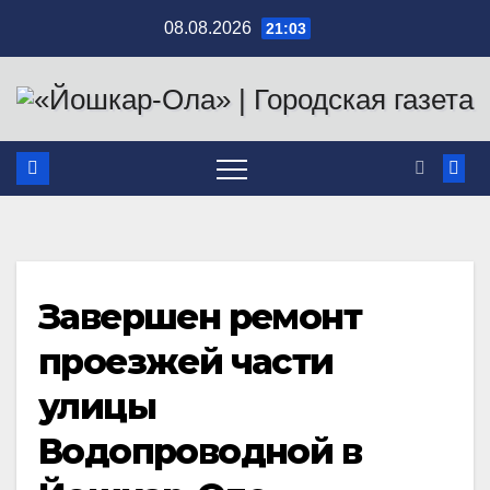
Перейти
08.08.2026
21:03
к
содержимому
Завершен ремонт
проезжей части
улицы
Водопроводной в