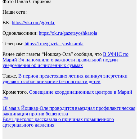
Фото Павла Старикова
Наши сети:
ВК:
https://vk.com/ggyola
Одноклассники:
https://ok.ru/gazetayoshkarola
Телеграм:
https://t.me/gazeta_yoshkarola
Ранее сайт газеты “Йошкар-Ола” сообщал, что
В УФНС по
Марий Эл напомнили о важности правильной подачи
уведомления об исчисленных суммах
Также,
В период предстоящих летних каникул энергетики
уделяют особое внимание безопасности детей
Кроме того,
Совещание координационных центров в Марий
Эл
Навигация
18 мая в Йошкар-Оле проводится выездная профилактическая
вакцинация против бешенства
по
Врач-диетолог рассказала о причинах повышенного
записям
артериального давления