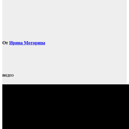
От
Ирина Моторина
ВИДЕО