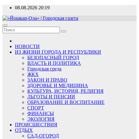
Перейти
08.08.2026
20:19
к
содержимому
«Йошкар-Ола» | Городская газета
Новости, события, люди
НОВОСТИ
ИЗ ЖИЗНИ ГОРОДА И РЕСПУБЛИКИ
БЕЗОПАСНЫЙ ГОРОД
ВЛАСТЬ И ПОЛИТИКА
Городская среда
ЖКХ
ЗАКОН И ПРАВО
ЗДОРОВЬЕ И МЕДИЦИНА
КУЛЬТУРА, ИСТОРИЯ, РЕЛИГИЯ
ЛЬГОТЫ И ПЕНСИИ
ОБРАЗОВАНИЕ И ВОСПИТАНИЕ
СПОРТ
ФИНАНСЫ
ЭКОЛОГИЯ
ПРОИСШЕСТВИЯ
ОТДЫХ
САД-ОГОРОД