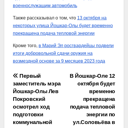
военнослужащим автомобиль
Также рассказывал о том, что
13 октября на
некоторых улица Йошкар-Олы будет временно
прекращена подача тепловой энергии
Кроме того,
в Марий Эл росгвардейцы подвели
итоги добровольной сдачи оружия на
возмездной основе за 9 месяцев 2023 года
Навигация
Первый
В Йошкар-Оле 12
заместитель мэра
октября будет
по
Йошкар-Олы Лев
временно
записям
Покровский
прекращена
осмотрел ход
подача тепловой
подготовки
энергии по
коммунальной
ул.Соловьёва в