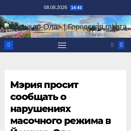
Перейти
08.08.2026
14:43
к
содержимому
Мэрия просит
сообщать о
нарушениях
масочного режима в