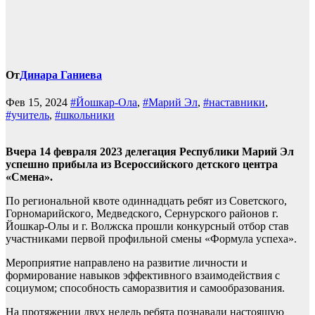
От
Динара Ганиева
Фев 15, 2024
#Йошкар-Ола
,
#Марий Эл
,
#наставники
,
#учитель
,
#школьники
Вчера 14 февраля 2023 делегация Республики Марий Эл
успешно прибыла из Всероссийского детского центра
«Смена».
По региональной квоте одиннадцать ребят из Советского,
Горномарийского, Медведского, Сернурского районов г.
Йошкар-Олы и г. Волжска прошли конкурсный отбор став
участниками первой профильной смены «Формула успеха».
Мероприятие направлено на развитие личности и
формирование навыков эффективного взаимодействия с
социумом; способность саморазвития и самообразования.
На протяжении двух недель ребята познавали настоящую