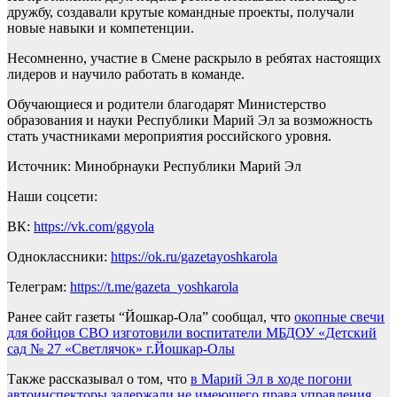
дружбу, создавали крутые командные проекты, получали
новые навыки и компетенции.
Несомненно, участие в Смене раскрыло в ребятах настоящих
лидеров и научило работать в команде.
Обучающиеся и родители благодарят Министерство
образования и науки Республики Марий Эл за возможность
стать участниками мероприятия российского уровня.
Источник:
Минобрнауки Республики Марий Эл
Наши соцсети:
ВК:
https://vk.com/ggyola
Одноклассники:
https://ok.ru/gazetayoshkarola
Телеграм:
https://t.me/gazeta_yoshkarola
Ранее сайт газеты “Йошкар-Ола” сообщал, что
окопные свечи
для бойцов СВО изготовили воспитатели МБДОУ «Детский
сад № 27 «Светлячок» г.Йошкар-Олы
Также рассказывал о том, что
в Марий Эл в ходе погони
автоинспекторы задержали не имеющего права управления