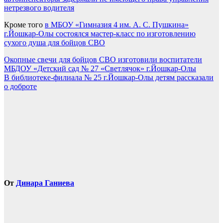
нетрезвого водителя
Кроме того
в МБОУ «Гимназия 4 им. А. С. Пушкина»
г.Йошкар-Олы состоялся мастер-класс по изготовлению
сухого душа для бойцов СВО
Навигация
Окопные свечи для бойцов СВО изготовили воспитатели
МБДОУ «Детский сад № 27 «Светлячок» г.Йошкар-Олы
по
В библиотеке-филиала № 25 г.Йошкар-Олы детям рассказали
записям
о доброте
От
Динара Ганиева