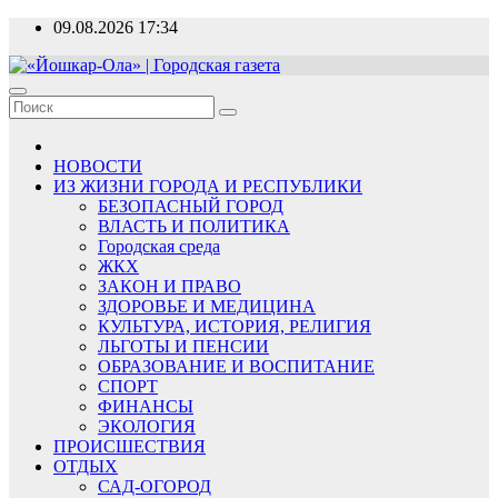
Перейти
09.08.2026
17:34
к
содержимому
«Йошкар-Ола» | Городская газета
Новости, события, люди
НОВОСТИ
ИЗ ЖИЗНИ ГОРОДА И РЕСПУБЛИКИ
БЕЗОПАСНЫЙ ГОРОД
ВЛАСТЬ И ПОЛИТИКА
Городская среда
ЖКХ
ЗАКОН И ПРАВО
ЗДОРОВЬЕ И МЕДИЦИНА
КУЛЬТУРА, ИСТОРИЯ, РЕЛИГИЯ
ЛЬГОТЫ И ПЕНСИИ
ОБРАЗОВАНИЕ И ВОСПИТАНИЕ
СПОРТ
ФИНАНСЫ
ЭКОЛОГИЯ
ПРОИСШЕСТВИЯ
ОТДЫХ
САД-ОГОРОД