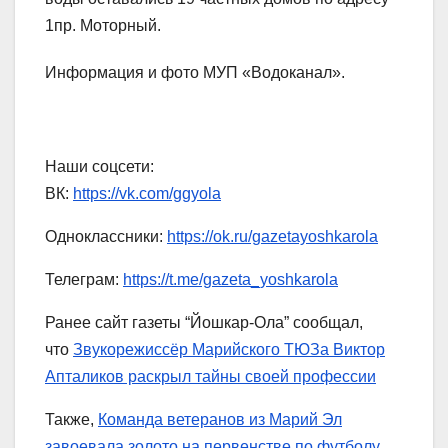
1пр. Моторный.
Информация и фото МУП «Водоканал».
Наши соцсети:
ВК:
https://vk.com/ggyola
Одноклассники:
https://ok.ru/gazetayoshkarola
Телеграм:
https://t.me/gazeta_yoshkarola
Ранее сайт газеты “Йошкар-Ола” сообщал,
что
Звукорежиссёр Марийского ТЮЗа Виктор
Апталиков раскрыл тайны своей профессии
Также,
Команда ветеранов из Марий Эл
завоевала золото на первенстве по футболу