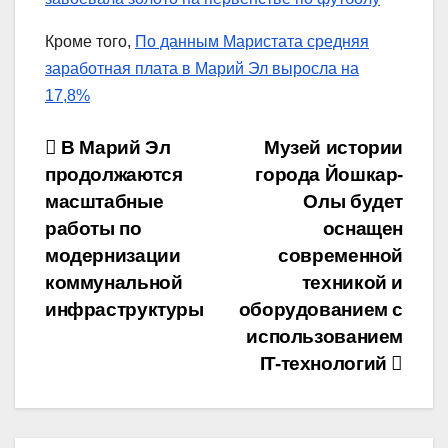
Кроме того,
По данным Маристата средняя
заработная плата в Марий Эл выросла на
17,8%
Навигация
В Марий Эл
Музей истории
продолжаются
города Йошкар-
по
масштабные
Олы будет
записям
работы по
оснащен
модернизации
современной
коммунальной
техникой и
инфраструктуры
оборудованием с
использованием
IT-технологий