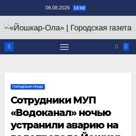
Перейти
06.08.2026
13:02
к
содержимому
ГОРОДСКАЯ СРЕДА
Сотрудники МУП
«Водоканал» ночью
устранили аварию на