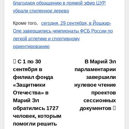
благодаря обращению в прямой эфир ЦУР,
убрали спиленное дерево
Кроме того,
сегодня, 29 сентября, в Йошкар-
Оле завершились чемпионаты ФСБ России по
легкой атлетике и спортивному
ориентированию
Навигация
С 1 по 30
В Марий Эл
сентября в
парламентарии
по
филиал фонда
завершили
записям
«Защитники
нулевое чтение
Отечества» в
проектов
Марий Эл
сессионных
обратились 1727
документов
человек, которым
помогли решить